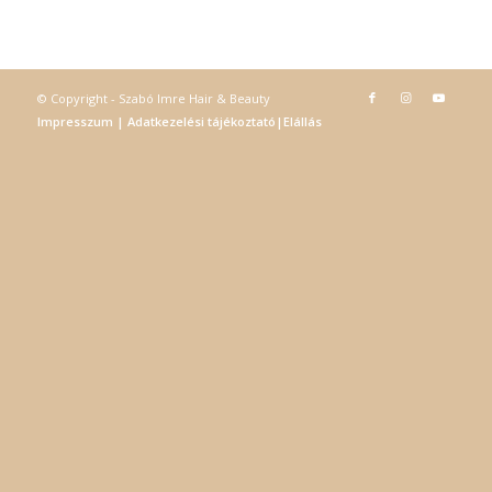
információs társadalommal összefüggő szolgáltatások
egyes kérdéseiről szóló 2001. évi CVIII. törvény, valamint
az Európai Unió előírásainak megfelelően használjuk.
Azon weblapoknak, melyek az Európai Unió országain
© Copyright - Szabó Imre Hair & Beauty
belül működnek, a „sütik" használatához, és ezeknek a
Impresszum
|
Adatkezelési tájékoztató
|
Elállás
felhasználó számítógépén vagy egyéb eszközén történő
tárolásához a felhasználók hozzájárulását kell kérniük.
Elfogadom
Módosítom a beállításokat