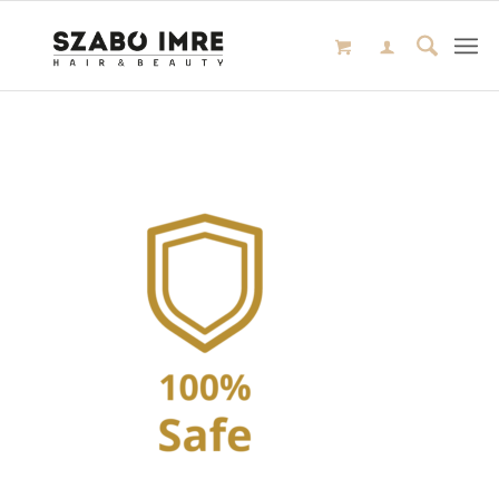
Ez az oldal sütiket használ
Weboldalunkon „cookie"-kat (továbbiakban „süti")
alkalmazunk. Ezek olyan fájlok, melyek információt
tárolnak webes böngészőjében. Ehhez az Ön
hozzájárulása szükséges.
A „sütiket" az elektronikus hírközlésről szóló 2003. évi C.
törvény, az elektronikus kereskedelmi szolgáltatások, az