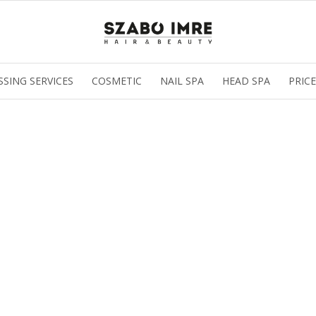
SSING SERVICES
COSMETIC
NAIL SPA
HEAD SPA
PRICE
az oldal sütiket használ
ldalunkon „cookie"-kat (továbbiakban „süti") alkalmazunk. Ezek 