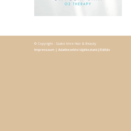
fájl
hozz
A „s
elek
össz
törvé
webl
© Copyright - Szabó Imre Hair & Beauty
hasz
Impresszum
|
Adatkezelési tájékoztató
|
Elállás
eszkö