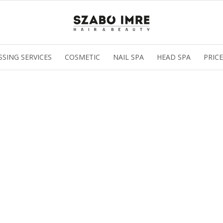
SSING SERVICES
COSMETIC
NAIL SPA
HEAD SPA
PRICE
az oldal sütiket használ
ldalunkon „cookie"-kat (továbbiakban „süti") alkalmazunk. Ezek 