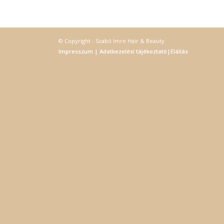
fájl
hozz
A „s
elek
© Copyright - Szabó Imre Hair & Beauty
össz
Impresszum
|
Adatkezelési tájékoztató
|
Elállás
törvé
webl
hasz
eszkö