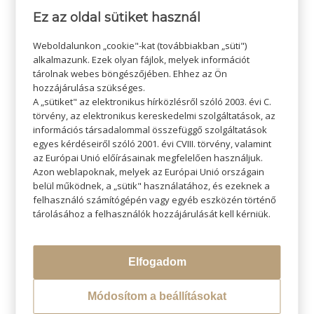
Rendelésazonosító
*
Ez az oldal sütiket használ
Weboldalunkon „cookie"-kat (továbbiakban „süti")
alkalmazunk. Ezek olyan fájlok, melyek információt
A rendelés visszaigazoló e-mailben vagy fiókjában
tárolnak webes böngészőjében. Ehhez az Ön
találja.
hozzájárulása szükséges.
Telefonszám
A „sütiket" az elektronikus hírközlésről szóló 2003. évi C.
törvény, az elektronikus kereskedelmi szolgáltatások, az
információs társadalommal összefüggő szolgáltatások
egyes kérdéseiről szóló 2001. évi CVIII. törvény, valamint
az Európai Unió előírásainak megfelelően használjuk.
Megjegyzés
Azon weblapoknak, melyek az Európai Unió országain
belül működnek, a „sütik" használatához, és ezeknek a
felhasználó számítógépén vagy egyéb eszközén történő
tárolásához a felhasználók hozzájárulását kell kérniük.
Elfogadom
Részleges elállás (csak egyes termékekre
vonatkozik)
Módosítom a beállításokat
Kijelentem, hogy a fenti rendelésre vonatkozóan a