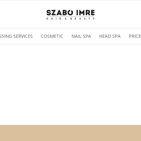
SSING SERVICES
COSMETIC
NAIL SPA
HEAD SPA
PRICE
az oldal sütiket használ
ldalunkon „cookie"-kat (továbbiakban „süti") alkalmazunk. Ezek 