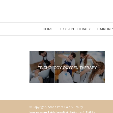
HOME
OXYGEN THERAPY
HAIRDRE
Ez 
© Copyright - Szabó Imre Hair & Beauty
Webo
Impresszum
|
Adatkezelési tájékoztató
|
Elállás