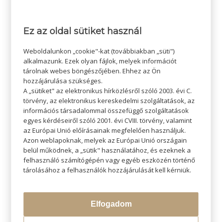
Ez az oldal sütiket használ
/
2022-12-02
SZERZŐ:
ADMIN SZI
Weboldalunkon „cookie"-kat (továbbiakban „süti")
alkalmazunk. Ezek olyan fájlok, melyek információt
tárolnak webes böngészőjében. Ehhez az Ön
hozzájárulása szükséges.
A „sütiket" az elektronikus hírközlésről szóló 2003. évi C.
törvény, az elektronikus kereskedelmi szolgáltatások, az
információs társadalommal összefüggő szolgáltatások
egyes kérdéseiről szóló 2001. évi CVIII. törvény, valamint
az Európai Unió előírásainak megfelelően használjuk.
Azon weblapoknak, melyek az Európai Unió országain
belül működnek, a „sütik" használatához, és ezeknek a
KERESÉS
felhasználó számítógépén vagy egyéb eszközén történő
tárolásához a felhasználók hozzájárulását kell kérniük.
Elfogadom
LEGÚJABB BLOGOK