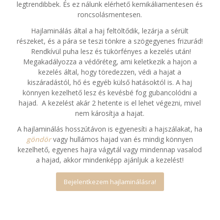
legtrendibbek. És ez nálunk elérhető kemikáliamentesen és
roncsolásmentesen.
Hajlaminálás által a haj feltöltődik, lezárja a sérült
részeket, és a pára se teszi tönkre a szögegyenes frizurád!
Rendkívül puha lesz és tükörfényes a kezelés után!
Megakadályozza a védőréteg, ami keletkezik a hajon a
kezelés által, hogy töredezzen, védi a hajat a
kiszáradástól, hő és egyéb külső hatásoktól is. A haj
könnyen kezelhető lesz és kevésbé fog gubancolódni a
hajad. A kezelést akár 2 hetente is el lehet végezni, mivel
nem károsítja a hajat.
A hajlaminálás hosszútávon is egyenesíti a hajszálakat, ha
göndör
vagy hullámos hajad van és mindig könnyen
kezelhető, egyenes hajra vágytál vagy mindennap vasalod
a hajad, akkor mindenképp ajánljuk a kezelést!
Bejelentkezem hajlaminálásra!