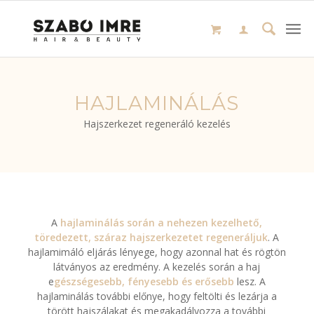
HAJLAMINÁLÁS
Hajszerkezet regeneráló kezelés
A
hajlaminálás során a nehezen kezelhető,
töredezett,
száraz hajszerkezetet
regeneráljuk
. A
hajlamimáló eljárás lényege, hogy azonnal hat és rögtön
látványos az eredmény. A kezelés során a haj
e
gészségesebb, fényesebb és erősebb
lesz. A
hajlaminálás további előnye, hogy feltölti és lezárja a
törött hajszálakat és megakadályozza a további