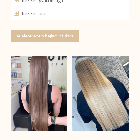
Kezelés gyakorisága
Kezelés ára
Bejelentkezem hajlaminálásra!