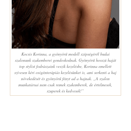
Polyák Lillát és Gömöri András Mátét szintén egy esküvői
fotózás keretében ismertük meg, ahol fodrászunk és sminkesünk
készítette a Budapesti Operettszínház tehetséges művészei
számára az esküvői sminket és frizuravariációkat.