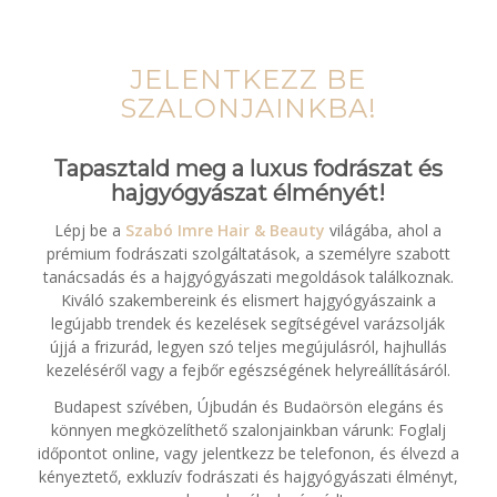
JELENTKEZZ BE
SZALONJAINKBA!
Tapasztald meg a luxus fodrászat és
hajgyógyászat élményét!
Lépj be a
Szabó Imre Hair & Beauty
világába, ahol a
prémium fodrászati szolgáltatások, a személyre szabott
tanácsadás és a hajgyógyászati megoldások találkoznak.
Kiváló szakembereink és elismert hajgyógyászaink a
legújabb trendek és kezelések segítségével varázsolják
újjá a frizurád, legyen szó teljes megújulásról, hajhullás
kezeléséről vagy a fejbőr egészségének helyreállításáról.
Budapest szívében, Újbudán és Budaörsön elegáns és
könnyen megközelíthető szalonjainkban várunk: Foglalj
időpontot online, vagy jelentkezz be telefonon, és élvezd a
kényeztető, exkluzív fodrászati és hajgyógyászati élményt,
amely csak nálunk vár rád!