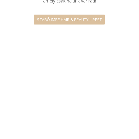
SZABÓ IMRE HAIR & BEAUTY – PEST
SZABÓ IMRE HAIR & BEAUTY – BUDA