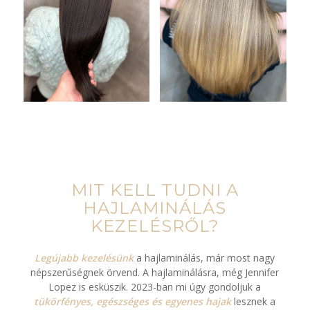
MIT KELL TUDNI A
HAJLAMINÁLÁS
KEZELÉSRŐL?
Legújabb kezelésünk
a hajlaminálás, már most nagy
népszerűségnek örvend. A hajlaminálásra, még Jennifer
Lopez is esküszik. 2023-ban mi úgy gondoljuk a
tükörfényes, egészséges és egyenes haj
ak
lesznek a