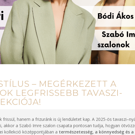
 STÍLUS – MEGÉRKEZETT A
OK LEGFRISSEBB TAVASZI-
EKCIÓJA!
rissül, hanem a frizuránk is új lendületet kap. A 2025-ös tavaszi–nyá
ki, akkor a Szabó Imre szalon csapata pontosan tudja, hogyan ötvözz
dei kollekció középpontjában a
természetesség, a könnyedség és a