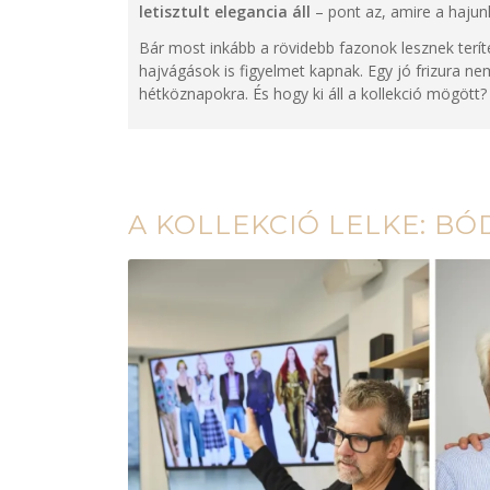
letisztult elegancia
áll
– pont az, amire a hajun
Bár most inkább a rövidebb fazonok lesznek teríté
hajvágások is figyelmet kapnak.
Egy jó frizura ne
hétköznapokra. És hogy ki áll a kollekció mögött
A KOLLEKCIÓ LELKE: BÓ