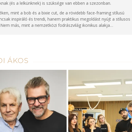
knak (és a lelkünknek) is szüksége van ebben a szezonban.
ken, mint a bob és a bixie cut, de a rövidebb face-framing stílusú
mcsak inspiráló és trendi, hanem praktikus megoldást nyújt a stílusos
? Nem más, mint a nemzetközi fodrászvilág ikonikus alakja…
DI ÁKOS