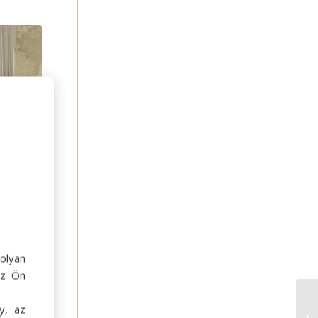
olyan
az Ön
y, az