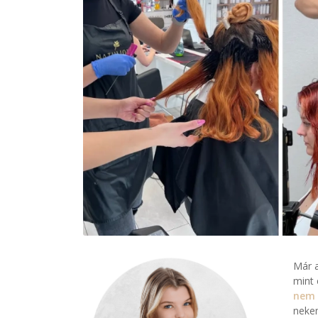
Már a
mint 
nem 
neke