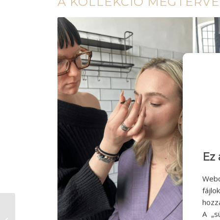
A KOLLEKCIÓ MEGTERV
Ez 
Webo
fájl
hozz
A „s
Tanuló és fodrász