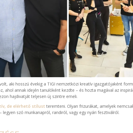
volt, aki hosszú évekig a TIGI nemzetközi kreatív igazgatójaként form
oz, ahol annak idején tanulóként kezdte – és hozta magával az inspirá
on hajdivatját teljesen új szintre emeli.
ív, de elérhető stílust
teremteni. Olyan frizurákat, amelyek nemcsa
egyen szó munkanapról, randiról, vagy egy nyári fesztiválról.