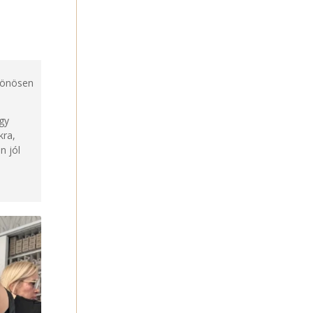
ülönösen
egy
kra,
n jól