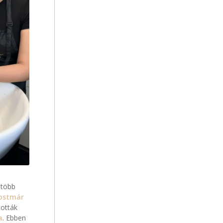
 több
ostmár
tották
a
. Ebben