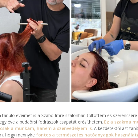
 tanuló éveimet is a Szabó Imre szalonban töltöttem és szerencsére
egy éve a budaörsi fodrászok csapatát erősíthetem.
Ez a szakma m
csak a munkám, hanem a szenvedélyem is
. A kezdetektől azt taní
m, hogy mennyire
fontos a természetes hatóanyagok használat