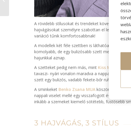
oktatások
elek
össz
törvé
A rövidebb stílusokat és trendeket követve a válas
webl
hajvágásokat személyre szabottan el lehet készíten
hasz
variáció tűnik komfortosabbnak!
eszkö
A modellek két féle szettben is láthatóak, hogy kih
komolyabb, de egy bulizósabb szett mellé is jó kieg
hajunkkal aznap.
A szetteket pedig nem más, mint
Kiss Márk
váloga
tavaszi- nyári vonalon maradva a nappali szett es
szett egy bulizós, vadabb fekete-bőr ruhadarabokból 
A sminkeket
Benko Zsana MUA
köszönhetjük aki s
nappali viselet mellé egy visszafogott és letisztult 
inkább a szemeket kiemelő sötétebb, füstösebb smi
3 HAJVÁGÁS, 3 STÍLUS