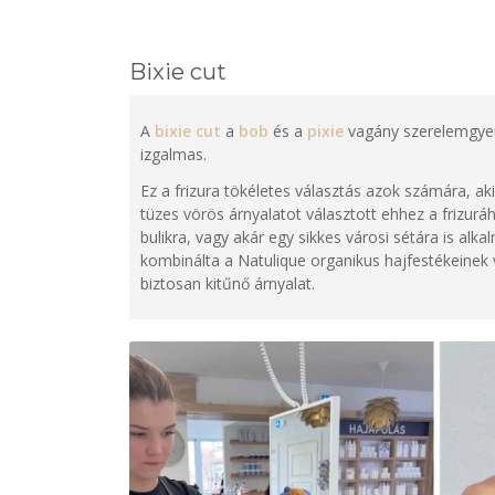
Bixie cut
A
bixie cut
a
bob
és a
pixie
vagány szerelemgyer
izgalmas.
Ez a frizura tökéletes választás azok számára, a
tüzes vörös árnyalatot választott ehhez a frizurá
bulikra, vagy akár egy sikkes városi sétára is alka
kombinálta a Natulique organikus hajfestékeinek v
biztosan kitűnő árnyalat.