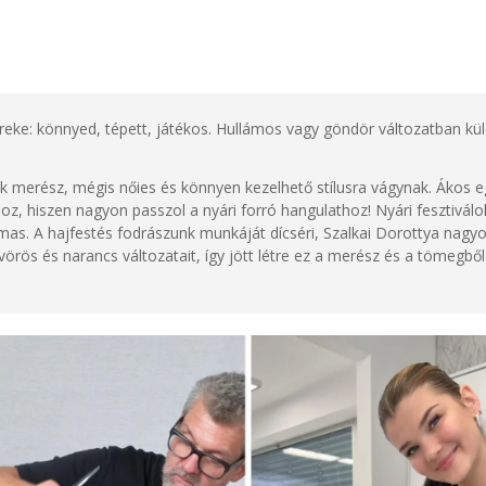
eke: könnyed, tépett, játékos. Hullámos vagy göndör változatban k
kik merész, mégis nőies és könnyen kezelhető stílusra vágynak. Ákos 
hoz, hiszen nagyon passzol a nyári forró hangulathoz! Nyári fesztiválo
lmas.
A hajfestés fodrászunk munkáját dícséri, Szalkai Dorottya nagyo
örös és narancs változatait, így jött létre ez a merész és a tömegből