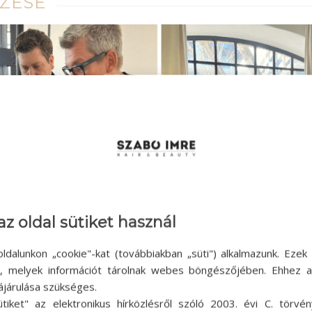
EZÉSE
az oldal sütiket használ
ldalunkon „cookie"-kat (továbbiakban „süti") alkalmazunk. Ezek 
ok, melyek információt tárolnak webes böngészőjében. Ehhez 
ájárulása szükséges.
ütiket" az elektronikus hírközlésről szóló 2003. évi C. törvén