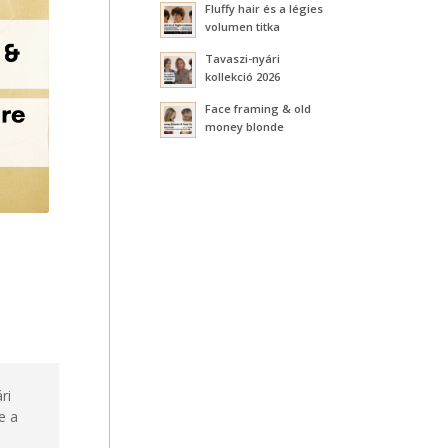
Fluffy hair és a légies
volumen titka
Tavaszi-nyári
kollekció 2026
Face framing & old
money blonde
ri
e a