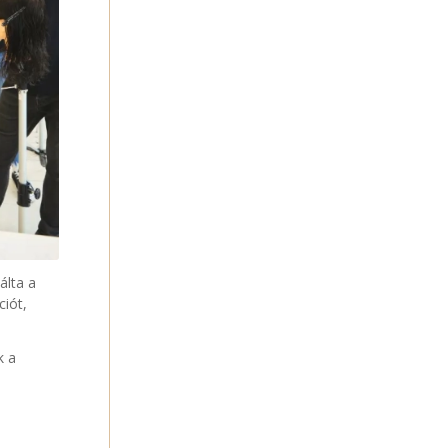
álta a
ciót,
k a