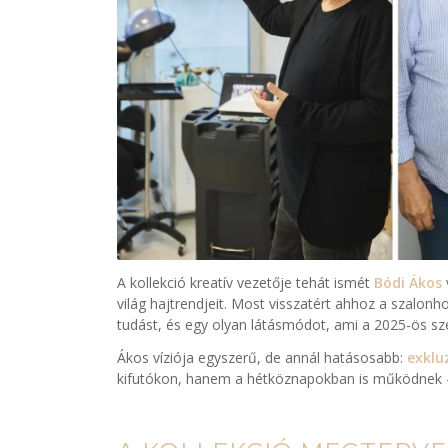
A kollekció kreatív vezetője tehát ismét
Bódi Ákos
világ hajtrendjeit. Most visszatért ahhoz a szalonh
tudást, és egy olyan látásmódot, ami a 2025-ös szez
Ákos víziója egyszerű, de annál hatásosabb:
exkluz
kifutókon, hanem a hétköznapokban is működnek – l