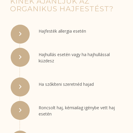
KINEK AJÁNLJUK AZ
ORGANIKUS HAJFESTÉST?
Hajfesték allergia esetén
Hajhullás esetén vagy ha hajhullással
küzdesz
Ha szőkíteni szeretnéd hajad
Roncsolt haj, kémiailag igénybe vett haj
esetén