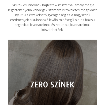
Exkluzív és innovatív hajfesték-szisztéma, amely még a
legérzékenyebb vendégek számára is tökéletes megoldást
nyújt. Az érzékelhető gyengédség és a nagyszerű
eredmények a különböző kiváló minőségű olajos bázisú
organikus kivonatoknak és natúr olajkivonatoknak
köszönhetőek.