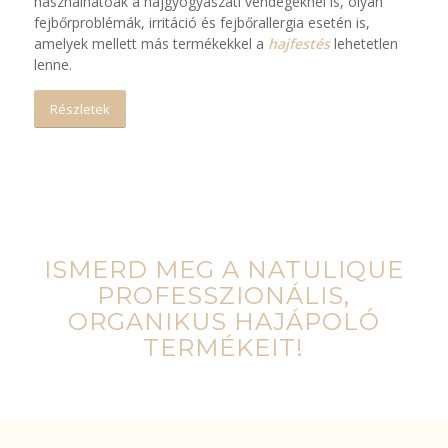
használhatóak a hajgyógyászati vendégeknél is, olyan
fejbőrproblémák, irritáció és fejbőrallergia esetén is,
amelyek mellett más termékekkel a
hajfestés
lehetetlen
lenne.
Részletek
ISMERD MEG A NATULIQUE
PROFESSZIONÁLIS,
ORGANIKUS HAJÁPOLÓ
TERMÉKEIT!