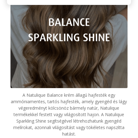
A Natulique Balance krém állagú hajfesték egy
ammóniamentes, tartós hajfesték, amely gyengéd és lágy
végeredményt kölcsönöz bármely natúr, Natulique
termékekkel festett vagy világosított hajon. A Natulique
Sparkling Shine segítségével létrehozhatunk gyengéd
melírokat, azonnali világosítást vagy tökéletes napszítta
hatást.