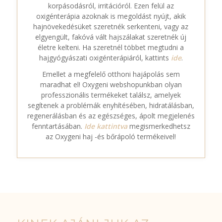
korpásodásról, irritációról. Ezen felül az
oxigénterápia azoknak is megoldást nyújt, akik
hajnövekedésüket szeretnék serkenteni, vagy az
elgyengült, fakóvá vált hajszálakat szeretnék új
életre kelteni. Ha szeretnél többet megtudni a
hajgyógyászati oxigénterápiáról, kattints
ide
.
Emellet a megfelelő otthoni hajápolás sem
maradhat el! Oxygeni webshopunkban olyan
professzionális termékeket találsz, amelyek
segítenek a problémák enyhítésében, hidratálásban,
regenerálásban és az egészséges, ápolt megjelenés
fenntartásában.
Ide kattintva
megismerkedhetsz
az Oxygeni haj -és bőrápoló termékeivel!