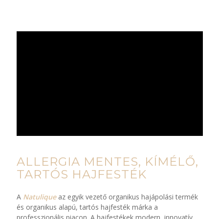
ALLERGIA MENTES, KÍMÉLŐ,
TARTÓS HAJFESTÉK
A
Natulique
az egyik vezető organikus hajápolási termék
és organikus alapú, tartós hajfesték márka a
professzionális piacon. A hajfestékek modern, innovatív