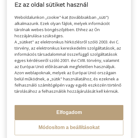
Ez az oldal sütiket használ
Weboldalunkon „cookie"-kat (továbbiakban „süti")
alkalmazunk. Ezek olyan fájlok, melyek információt
tárolnak webes böngészőjében. Ehhez az Ön
hozzájárulása szükséges.
A „sütiket" az elektronikus hírközlésről szóló 2003. évi C.
törvény, az elektronikus kereskedelmi szolgáltatások, az
információs társadalommal összefüggő szolgáltatások
egyes kérdéseiről szóló 2001. évi CVIII. törvény, valamint
Effektek, highlightok és lágy színek palettája. A Douce
az Európai Unió előírásainak megfelelően használjuk.
Színekkel lágy árnyalatokkal gazdagíthatjuk a natúr vagy
Azon weblapoknak, melyek az Európai Unió országain
akár az előszőkített hajat, és könnyedén varázsolhatunk
belül működnek, a „sütik" használatához, és ezeknek a
vele divatos és kreatív hajszínt. A 6 Douce szín:
felhasználó számítógépén vagy egyéb eszközén történő
LAVENDER, PEACH, BLUEBERRY, SILVER, LYCHEE,
tárolásához a felhasználók hozzájárulását kell kérniük.
LEMON.
Elfogadom
Módosítom a beállításokat