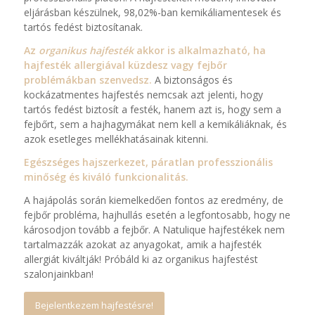
eljárásban készülnek, 98,02%-ban kemikáliamentesek és
tartós fedést biztosítanak.
Az
organikus hajfesték
akkor is alkalmazható, ha
hajfesték allergiával küzdesz vagy fejbőr
problémákban szenvedsz.
A biztonságos és
kockázatmentes hajfestés nemcsak azt jelenti, hogy
tartós fedést biztosít a festék, hanem azt is, hogy sem a
fejbőrt, sem a hajhagymákat nem kell a kemikáliáknak, és
azok esetleges mellékhatásainak kitenni.
Egészséges hajszerkezet, páratlan professzionális
minőség és kiváló funkcionalitás.
A hajápolás során kiemelkedően fontos az eredmény, de
fejbőr probléma, hajhullás esetén a legfontosabb, hogy ne
károsodjon tovább a fejbőr. A Natulique hajfestékek nem
tartalmazzák azokat az anyagokat, amik a hajfesték
allergiát kiváltják! Próbáld ki az organikus hajfestést
szalonjainkban!
Bejelentkezem hajfestésre!