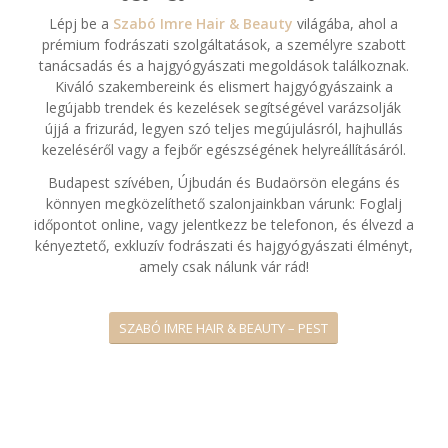
Lépj be a
Szabó Imre Hair & Beauty
világába, ahol a
prémium fodrászati szolgáltatások, a személyre szabott
tanácsadás és a hajgyógyászati megoldások találkoznak.
Kiváló szakembereink és elismert hajgyógyászaink a
legújabb trendek és kezelések segítségével varázsolják
újjá a frizurád, legyen szó teljes megújulásról, hajhullás
kezeléséről vagy a fejbőr egészségének helyreállításáról.
Budapest szívében, Újbudán és Budaörsön elegáns és
könnyen megközelíthető szalonjainkban várunk: Foglalj
időpontot online, vagy jelentkezz be telefonon, és élvezd a
kényeztető, exkluzív fodrászati és hajgyógyászati élményt,
amely csak nálunk vár rád!
SZABÓ IMRE HAIR & BEAUTY – PEST