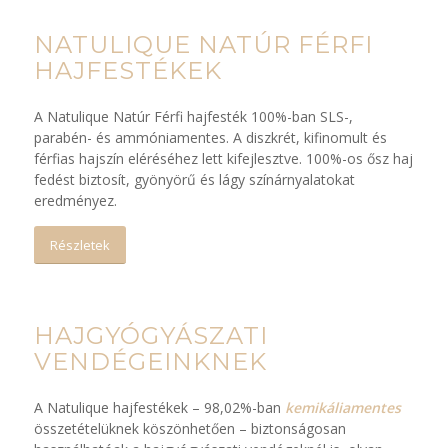
NATULIQUE NATÚR FÉRFI
HAJFESTÉKEK
A Natulique Natúr Férfi hajfesték 100%-ban SLS-,
parabén- és ammóniamentes. A diszkrét, kifinomult és
férfias hajszín eléréséhez lett kifejlesztve. 100%-os ősz haj
fedést biztosít, gyönyörű és lágy színárnyalatokat
eredményez.
Részletek
HAJGYÓGYÁSZATI
VENDÉGEINKNEK
A Natulique hajfestékek – 98,02%-ban
kemikáliamentes
összetételüknek köszönhetően – biztonságosan