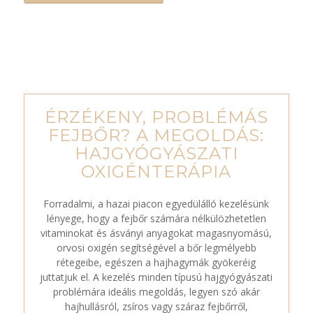
ÉRZÉKENY, PROBLÉMÁS
FEJBŐR? A MEGOLDÁS:
HAJGYÓGYÁSZATI
OXIGÉNTERÁPIA
Forradalmi, a hazai piacon egyedülálló kezelésünk
lényege, hogy a fejbőr számára nélkülözhetetlen
vitaminokat és ásványi anyagokat magasnyomású,
orvosi oxigén segítségével a bőr legmélyebb
rétegeibe, egészen a hajhagymák gyökeréig
juttatjuk el. A kezelés minden típusú hajgyógyászati
problémára ideális megoldás, legyen szó akár
hajhullásról, zsíros vagy száraz fejbőrről,