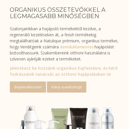
ORGANIKUS ÖSSZETEVŐKKEL A
LEGMAGASABB MINŐSÉGBEN
Szalonjainkban a hajápoló termékektől kezdve, a
regeneráló kezeléseken át, a finish termékekig
megtalálhatóak a Natulique prémium, organikus termékei,
hogy Vendégeink számára
kemikáliamentes
hajápolást
biztosíthassunk. Szakembereink otthoni használatra is
szívesen ajánlják ezeket a termékeket.
Jelentkezz be hozzánk organikus hajfestésre, és kérd
fodrászaink tanácsát az otthoni hajápolásban is!
Bejelentkezem!
Irány a webshop!