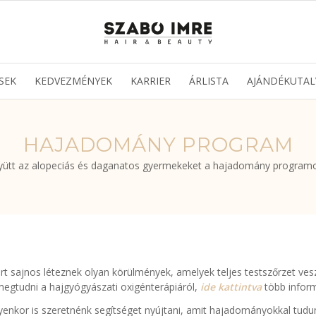
SEK
KEDVEZMÉNYEK
KARRIER
ÁRLISTA
AJÁNDÉKUTAL
HAJADOMÁNY PROGRAM
yütt az alopeciás és daganatos gyermekeket a hajadomány programo
 sajnos léteznek olyan körülmények, amelyek teljes testszőrzet ves
 megtudni a hajgyógyászati oxigénterápiáról,
ide kattintva
több inform
lyenkor is szeretnénk segítséget nyújtani, amit hajadományokkal tud