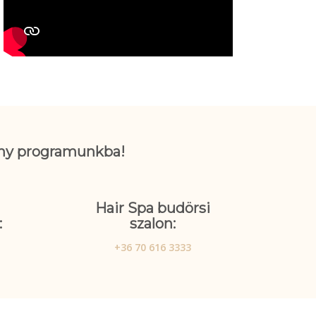
mány programunkba
!
Hair Spa budörsi
:
szalon:
+36 70 616 3333