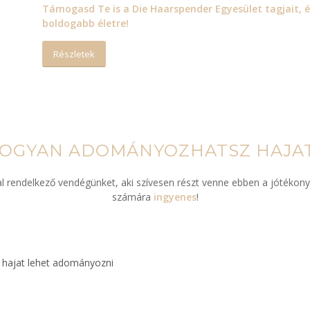
Támogasd Te is a
Die Haarspender Egyesület
tagjait, 
boldogabb életre!
Részletek
OGYAN ADOMÁNYOZHATSZ HAJA
al rendelkező vendégünket, aki szívesen részt venne ebben a jótékony
számára
ingyenes
!
 hajat lehet adományozni