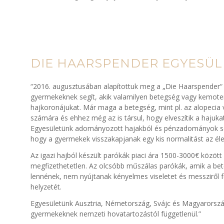
DIE HAARSPENDER EGYESÜL
“2016. augusztusában alapítottuk meg a „Die Haarspender“
gyermekeknek segít, akik valamilyen betegség vagy kemoter
hajkoronájukat. Már maga a betegség, mint pl. az alopeci
számára és ehhez még az is társul, hogy elveszítik a hajukat, 
Egyesületünk adományozott hajakból és pénzadományok seg
hogy a gyermekek visszakapjanak egy kis normalitást az él
Az igazi hajból készült parókák piaci ára 1500-3000€ közöt
megfizethetetlen. Az olcsóbb műszálas parókák, amik a be
lennének, nem nyújtanak kényelmes viseletet és messziről 
helyzetét.
Egyesületünk Ausztria, Németország, Svájc és Magyarország
gyermekeknek nemzeti hovatartozástól függetlenül.”