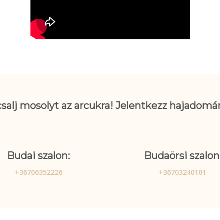
csalj mosolyt az arcukra! Jelentkezz hajado
Budai szalon:
Budaörsi szalon
+36706352226
+36703240101