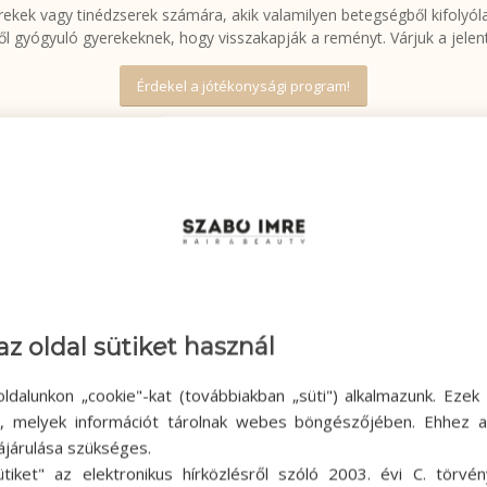
ekek vagy tinédzserek számára, akik valamilyen betegségből kifolyóla
l gyógyuló gyerekeknek, hogy visszakapják a reményt. Várjuk a jelen
Érdekel a jótékonysági program!
JAT ADOMÁNYOZZ, A KÖVETKEZŐ
MEGTENNI:
az oldal sütiket használ
2.
ldalunkon „cookie"-kat (továbbiakban „süti") alkalmazunk. Ezek 
ok, melyek információt tárolnak webes böngészőjében. Ehhez 
ájárulása szükséges.
Miután helyet foglaltál, a fodrász mérőszalag
segítségével leméri,
alkalmas-e a haj
ütiket" az elektronikus hírközlésről szóló 2003. évi C. törvén