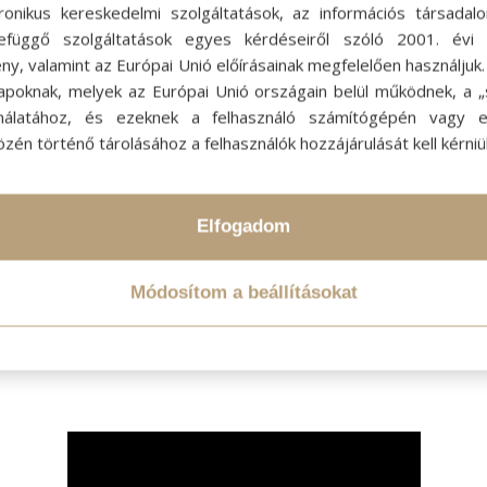
adományozásra
, megvan-e a minimum 40 cm.
tronikus kereskedelmi szolgáltatások, az információs társadal
Kérjük, előzetesen mérje meg mindenki, megvan-
efüggő szolgáltatások egyes kérdéseiről szóló 2001. évi C
e 40 centiméternyi a levágható haj!
ny, valamint az Európai Unió előírásainak megfelelően használjuk
apoknak, melyek az Európai Unió országain belül működnek, a „s
nálatához, és ezeknek a felhasználó számítógépén vagy 
zén történő tárolásához a felhasználók hozzájárulását kell kérniü
Elfogadom
5.
A levágott copfokat ezután a Die Haarspender
Módosítom a beállításokat
alapítvány küldöttei személyesen viszik el tőlünk.