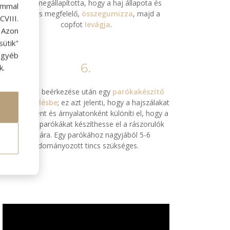
Miután megállapította, hogy a haj állapota és
ommal
hossza is megfelelő,
összegumizza
, majd a
VIII.
copfot
levágja
.
. Azon
ütik"
egyéb
6.
k.
A hajakat beérkezése után egy
parókakészítő
veszi kezelésbe
; ez azt jelenti, hogy a hajszálakat
méretenként és árnyalatonként különíti el, hogy a
legszebb parókákat készíthesse el a rászorulók
számára. Egy parókához nagyjából 5-6
adományozott tincs szükséges.