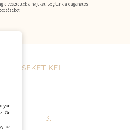
g elvesztették a hajukat! Segítünk a daganatos
tkezéseket!
 LÉPÉSEKET KELL
olyan
az Ön
3.
y, az