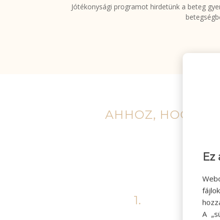
Jótékonysági programot hirdetünk a beteg gyer
betegségbő
AHHOZ, HOGY HA
Ez 
Webo
fájl
1.
hozz
A „s