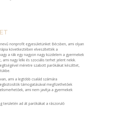
ET
 nevű nonprofit egyesületünket Bécsben, ami olyan
ápia következtében elveszítették a
a vagy a rák egy nagyon nagy küzdelem a gyermekek
ami nagy lelki és szociális terhet jelent nekik.
ítségével méretre szabott parókákat készíttet,
etükbe.
t van, ami a legtöbb család számára
tegbiztosítók támogatásával megfizethetőek
felismerhetőek, ami nem javítja a gyermekek
 területén ad át parókákat a rászoruló