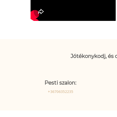
Jótékonykodj, és 
Pesti szalon:
+36706352235