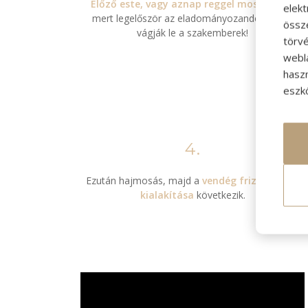
Előző este, vagy aznap reggel moss hajat
,
elek
mert legelőször az eladományozandó tincset
össz
vágják le a szakemberek!
törvé
webl
hasz
eszkö
4.
Ezután hajmosás, majd a
vendég frizurájának
kialakítása
következik.