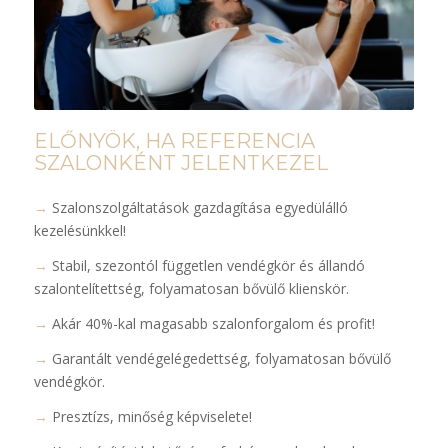
ELŐNYÖK, HA REFERENCIA
SZALONKÉNT JELENTKEZEL
→
Szalonszolgáltatások gazdagítása egyedülálló
kezelésünkkel!
→
Stabil, szezontól független vendégkör és állandó
szalontelítettség, folyamatosan bővülő klienskör.
→
Akár 40%-kal magasabb szalonforgalom és profit!
→
Garantált vendégelégedettség, folyamatosan bővülő
vendégkör.
→
Presztízs, minőség képviselete!