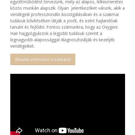
együttműködést tervezünk, mely az alapos, lelkiismeretes
közös munkán alapszik. Olyan jelentkezőket várunk, akik a
vendégeik professzionális kiszolgálásában és a szakmai
tudásuk bővítésében látják a jövőt, és ezért hajlandóak
tanulni és fejlődni. Fontos számunkra, hogy az Oxygeni
Hair hajgyógyászok a legjobb tudásuk szerint a
legnagyobb alapossággal diagnosztizálják és kezeljék
vendégeiket.
Bővebb információ a márkáról