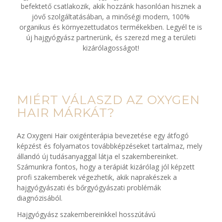
befektető csatlakozik, akik hozzánk hasonlóan hisznek a
jövő szolgáltatásában, a minőségi modern, 100%
organikus és környezettudatos termékekben. Legyél te is
új hajgyógyász partnerünk, és szerezd meg a területi
kizárólagosságot!
MIÉRT VÁLASZD AZ OXYGEN
HAIR MÁRKÁT?
Az Oxygeni Hair oxigénterápia bevezetése egy átfogó
képzést és folyamatos továbbképzéseket tartalmaz, mely
állandó új tudásanyaggal látja el szakembereinket.
Számunkra fontos, hogy a terápiát kizárólag jól képzett
profi szakemberek végezhetik, akik naprakészek a
hajgyógyászati és bőrgyógyászati problémák
diagnózisából.
Hajgyógyász szakembereinkkel hosszútávú