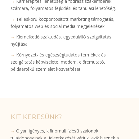
→
Karrierépítési lehetőség a fodrász szakemberek
számára, folyamatos fejlődési és tanulási lehetőség.
→
Teljeskörű központosított marketing támogatás,
folyamatos web és social media megjelenések.
→
Kiemelkedő szaktudás, egyedülálló szolgáltatás
nyújtása.
→
Környezet- és egészségtudatos termékek és
szolgáltatás képviselete, modern, előremutató,
példaértékű szemlélet közvetítése!
KIT KERESÜNK?
→
Olyan igényes, kifinomult ízlésű szalonok
tulajdonosainak a jelentkezését várjuk, akik hisznek a