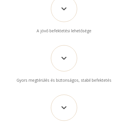
A jövő befektetési lehetősége
Gyors megtérülés és biztonságos, stabil befektetés