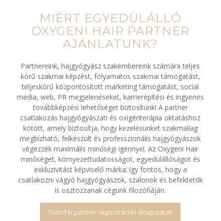
MIÉRT EGYEDÜLÁLLÓ
OXYGENI HAIR PARTNER
AJÁNLATUNK?
Partnereink, hajgyógyász szakembereink számára teljes
körű szakmai képzést, folyamatos szakmai támogatást,
teljeskörű központosított marketing támogatást, social
media, web, PR megjelenéseket, karrierépítési és ingyenes
továbbképzési lehetőséget biztosítunk! A partner
csatlakozás hajgyógyászati és oxigénterápia oktatáshoz
kötött, amely biztosítja, hogy kezelésünket szakmailag
megbízható, felkészült és professzionális hajgyógyászok
végezzék maximális minőségi igénnyel. Az Oxygeni Hair
minőséget, környezettudatosságot, egyedülállóságot és
exkluzivitást képviselő márka; így fontos, hogy a
csatlakozni vágyó hajgyógyászok, szalonok és befektetők
is osztozzanak cégünk filozófiáján.
Töltsd ki partner regisztrációs űrlapunkat!