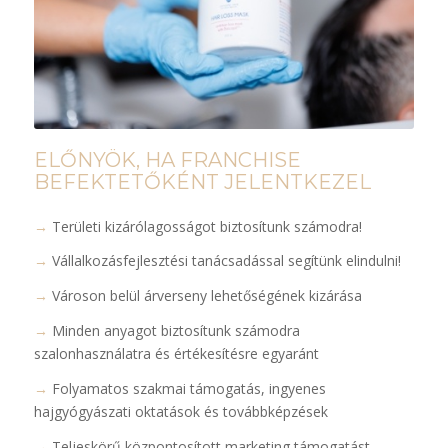
ELŐNYÖK, HA FRANCHISE
BEFEKTETŐKÉNT JELENTKEZEL
→
Területi kizárólagosságot biztosítunk számodra!
→
Vállalkozásfejlesztési tanácsadással segítünk elindulni!
→
Városon belül árverseny lehetőségének kizárása
→
Minden anyagot biztosítunk számodra
szalonhasználatra és értékesítésre egyaránt
→
Folyamatos szakmai támogatás, ingyenes
hajgyógyászati oktatások és továbbképzések
→
Teljeskörű központosított marketing támogatást