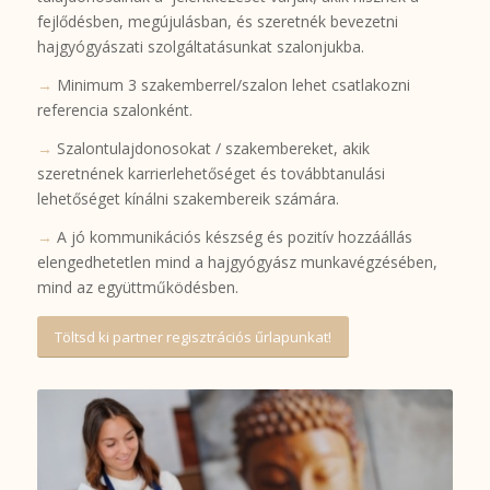
fejlődésben, megújulásban, és szeretnék bevezetni
hajgyógyászati szolgáltatásunkat szalonjukba.
→
Minimum 3 szakemberrel/szalon lehet csatlakozni
referencia szalonként.
→
Szalontulajdonosokat / szakembereket, akik
szeretnének karrierlehetőséget és továbbtanulási
lehetőséget kínálni szakembereik számára.
→
A jó kommunikációs készség és pozitív hozzáállás
elengedhetetlen mind a hajgyógyász munkavégzésében,
mind az együttműködésben.
Töltsd ki partner regisztrációs űrlapunkat!