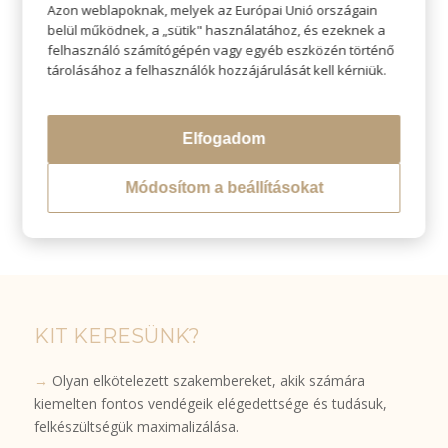
Azon weblapoknak, melyek az Európai Unió országain
→
Teljeskörű központosított marketing támogatás,
belül működnek, a „sütik" használatához, és ezeknek a
folyamatos web és social media megjelenések.
felhasználó számítógépén vagy egyéb eszközén történő
tárolásához a felhasználók hozzájárulását kell kérniük.
→
Kiemelkedő szaktudás, egyedülálló szolgáltatás
nyújtása
→
Környezet- és egészségtudatos termékek és
Elfogadom
szolgáltatás képviselete, modern, előremutató,
példaértékű szemlélet közvetítése!
Módosítom a beállításokat
KIT KERESÜNK?
→
Olyan elkötelezett szakembereket, akik számára
kiemelten fontos vendégeik elégedettsége és tudásuk,
felkészültségük maximalizálása.