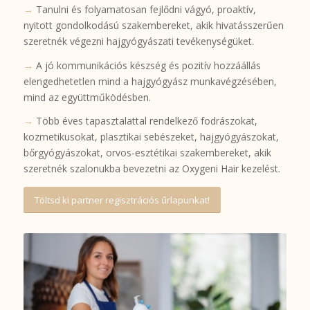
→
Tanulni és folyamatosan fejlődni vágyó, proaktív,
nyitott gondolkodású szakembereket, akik hivatásszerűen
szeretnék végezni hajgyógyászati tevékenységüket.
→
A jó kommunikációs készség és pozitív hozzáállás
elengedhetetlen mind a hajgyógyász munkavégzésében,
mind az együttműködésben.
→
Több éves tapasztalattal rendelkező fodrászokat,
kozmetikusokat, plasztikai sebészeket, hajgyógyászokat,
bőrgyógyászokat, orvos-esztétikai szakembereket, akik
szeretnék szalonukba bevezetni az Oxygeni Hair kezelést.
Töltsd ki partner regisztrációs űrlapunkat!