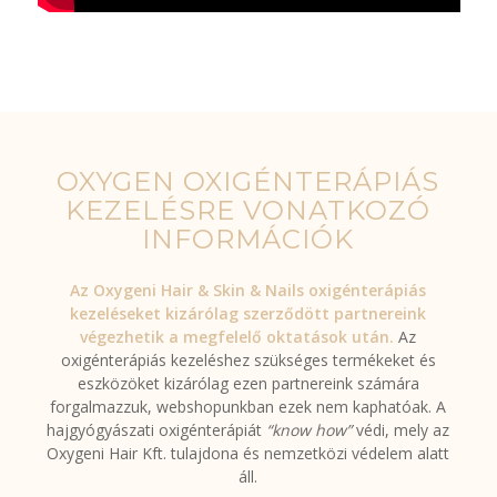
OXYGEN OXIGÉNTERÁPIÁS
KEZELÉSRE VONATKOZÓ
INFORMÁCIÓK
Az Oxygeni Hair & Skin & Nails oxigénterápiás
kezeléseket kizárólag szerződött partnereink
végezhetik a megfelelő oktatások után.
Az
oxigénterápiás kezeléshez szükséges termékeket és
eszközöket kizárólag ezen partnereink számára
forgalmazzuk, webshopunkban ezek nem kaphatóak. A
hajgyógyászati oxigénterápiát
“know how”
védi, mely az
Oxygeni Hair Kft. tulajdona és nemzetközi védelem alatt
áll.