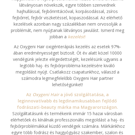
látványosan növekszik, egyre többen szenvednek
hajhullással, fejbőrirritációval, korpásodással, zsíros
fejbőrrel, fejbőr viszketéssel, kopaszodással. Az elérhető
kezelések azonban nagy százalékban nem orvosolják a
problémát, nem nyújtanak látványos javulást. Ismerd meg
jobban a
kezelést
!
Az Oxygeni Hair oxigénterápiás kezelés az esetek 97%-
ában eredményességet biztosít. Öt év alatt közel 10000
vendégünk jelezte elégedettségét, kezelésünk ugyanis a
legtöbb haj- és fejbőrprobléma kezelésére kiváló
megoldást nyújt. Csatlakozz csapatunkhoz, válaszd a
számodra legmegfelelőbb Oxygeni Hair partner
lehetőségünket!
Az
Oxygeni Hair
a jövő szolgáltatása, a
leginnovatívabb és legdinamikusabban fejlődő
fodrászati-beauty márka ma Magyarországon.
Szolgáltatásunk és termékeink immár 15 hazai városban
elérhetőek és kínálnak professzionális megoldást a haj- és
fejbőrproblémákkal küzdő vendégek számára. Márkánkhoz
egyre több fodrász és hajgyógyász szakember, szalon és