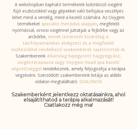
A webshopban kapható termékeink különböző oxigént
fújó eszközökkel vagy gépekkel való befújása veszélyes
lehet mind a vendég, mind a kezelő számára. Az Oxygeni
termékeket
speciális metódus alapján
, megfelelő
nyomással, orvosi oxigénnel juttatjuk a fejbőrbe vagy az
arcbőrbe,
ennek ismeretét kizárólag a
tanfolyamainkat elvégzett és a megfelelő
eszközökkel rendelkező szakemberek sajátították el
.
Szakembereink
államilag bejegyzett hajgyógyász,
oxigénterapeuta vagy Oxygeni Head spa kezelő
végzettséggel
rendelkeznek, amely feljogosítja a terápia
végzésére. Szerződött szakembereink listája az alábbi
oldalon megtalálható:
SZALONOK
Szakemberként jelentkezz oktatásainkra, ahol
elsajátíthatod a terápia alkalmazását!
Csatlakozz még ma!