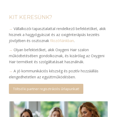
KIT KERESÜNK?
→
Vállalkozói tapasztalattal rendelkező befektetőket, akik
hisznek a hajgyógyászat és az oxigénterápiás kezelés
jövőjében és osztoznak
filozófiánkban
.
→
Olyan befektetőket, akik Oxygeni Hair szalon
működtetésében gondolkoznak, és kizárólag az Oxygeni
Hair termékeit és szolgáltatásait használnák.
→
A jó kommunikációs készség és pozitív hozzáállás
elengedhetetlen az együttműködésben.
Töltsd ki partner regisztrációs űrlapunkat!