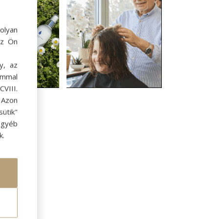
olyan
az Ön
y, az
ommal
VIII.
. Azon
ütik"
egyéb
k.