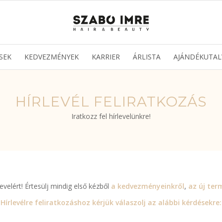
SEK
KEDVEZMÉNYEK
KARRIER
ÁRLISTA
AJÁNDÉKUTAL
HÍRLEVÉL FELIRATKOZÁS
Iratkozz fel hírlevelünkre!
velért! Értesülj mindig első kézből
a kedvezményeinkről
,
az új ter
Hírlevélre feliratkozáshoz kérjük válaszolj az alábbi kérdésekre: