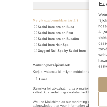
Ez 
Webo
fájl
Melyik szalonunkban jártál?
hozz
Szabó Imre szalon Buda
A „s
Szabó Imre szalon Pest
elek
Szabó Imre szalon Budaörs
össz
Szabó Imre Hair Spa
törvé
Oxygeni Nail Spa by Szabó Imre
webl
hasz
Marketinghozzájárulások
eszkö
Kérjük, válassza ki, milyen módokon szeretne érte
Email
Bármikor leiratkozhat, ha az e-mailjeink láblécében
kattint. Adatvédelmi gyakorlatainkról további info
We use Mailchimp as our marketing platform. By c
acknowledge that your information will be transfe