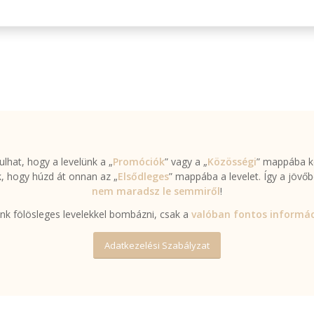
lhat, hogy a levelünk a „
Promóciók
” vagy a „
Közösségi
” mappába ke
k, hogy húzd át onnan az „
Elsődleges
” mappába a levelet. Így a jövőb
nem maradsz le semmiről
!
k fölösleges levelekkel bombázni, csak a
valóban fontos informác
Adatkezelési Szabályzat