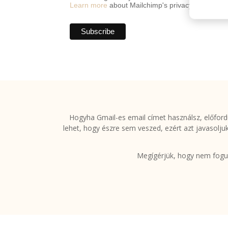
Learn more
about Mailchimp's privacy practices.
Hogyha Gmail-es email címet használsz, előfordu
lehet, hogy észre sem veszed, ezért azt javasolju
Megígérjük, hogy nem fogun