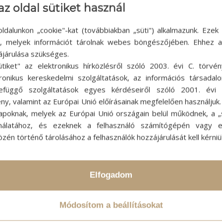
az oldal sütiket használ
ldalunkon „cookie"-kat (továbbiakban „süti") alkalmazunk. Ezek 
ok, melyek információt tárolnak webes böngészőjében. Ehhez 
ájárulása szükséges.
ütiket" az elektronikus hírközlésről szóló 2003. évi C. törvén
tronikus kereskedelmi szolgáltatások, az információs társadal
efüggő szolgáltatások egyes kérdéseiről szóló 2001. évi C
ny, valamint az Európai Unió előírásainak megfelelően használjuk
apoknak, melyek az Európai Unió országain belül működnek, a „s
nálatához, és ezeknek a felhasználó számítógépén vagy 
zén történő tárolásához a felhasználók hozzájárulását kell kérniü
sülni rólunk:
Elfogadom
 található leiratkozási linkre
rmációt weboldalunkon talál.
Módosítom a beállításokat
licking below to subscribe, you
rred to Mailchimp for processing.