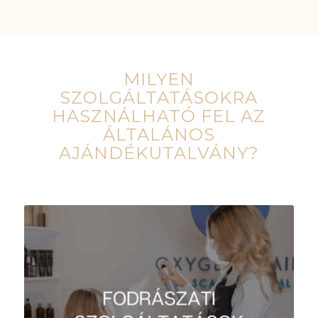
MILYEN
SZOLGÁLTATÁSOKRA
HASZNÁLHATÓ FEL AZ
ÁLTALÁNOS
AJÁNDÉKUTALVÁNY?