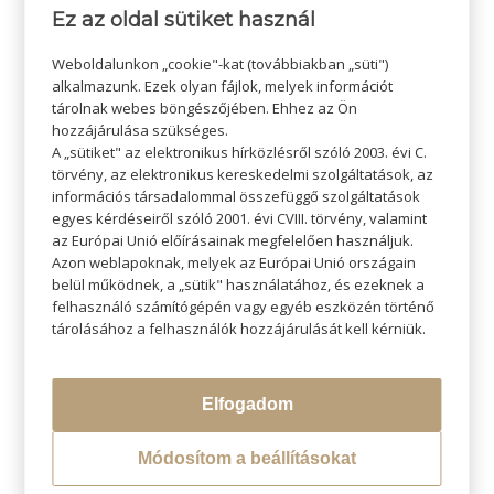
Ez az oldal sütiket használ
Weboldalunkon „cookie"-kat (továbbiakban „süti")
alkalmazunk. Ezek olyan fájlok, melyek információt
Bővebben
tárolnak webes böngészőjében. Ehhez az Ön
hozzájárulása szükséges.
A „sütiket" az elektronikus hírközlésről szóló 2003. évi C.
törvény, az elektronikus kereskedelmi szolgáltatások, az
információs társadalommal összefüggő szolgáltatások
egyes kérdéseiről szóló 2001. évi CVIII. törvény, valamint
az Európai Unió előírásainak megfelelően használjuk.
Azon weblapoknak, melyek az Európai Unió országain
belül működnek, a „sütik" használatához, és ezeknek a
felhasználó számítógépén vagy egyéb eszközén történő
tárolásához a felhasználók hozzájárulását kell kérniük.
Elfogadom
Módosítom a beállításokat