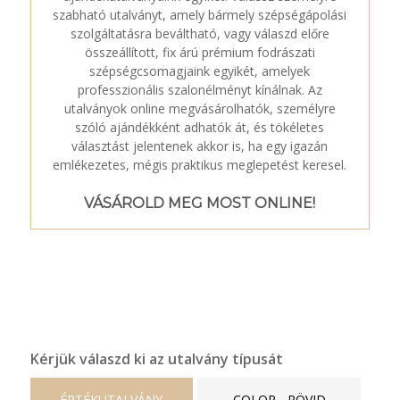
szabható utalványt, amely bármely szépségápolási
szolgáltatásra beváltható, vagy válaszd előre
összeállított, fix árú prémium fodrászati
szépségcsomagjaink egyikét, amelyek
professzionális szalonélményt kínálnak. Az
utalványok online megvásárolhatók, személyre
szóló ajándékként adhatók át, és tökéletes
választást jelentenek akkor is, ha egy igazán
emlékezetes, mégis praktikus meglepetést keresel.
VÁSÁROLD MEG MOST ONLINE!
Kérjük válaszd ki az utalvány típusát
ÉRTÉKUTALVÁNY
COLOR - RÖVID