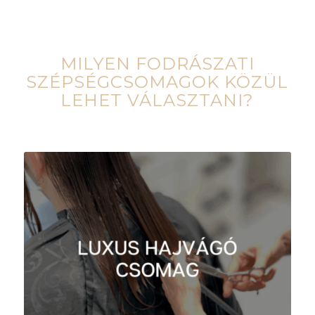
MILYEN FODRÁSZATI
SZÉPSÉGCSOMAGOK KÖZÜL
LEHET VÁLASZTANI?