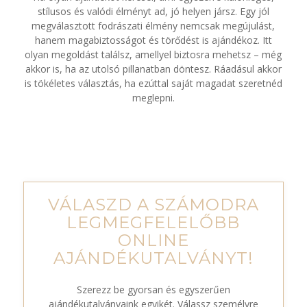
stílusos és valódi élményt ad, jó helyen jársz. Egy jól
megválasztott fodrászati élmény nemcsak megújulást,
hanem magabiztosságot és törődést is ajándékoz. Itt
olyan megoldást találsz, amellyel biztosra mehetsz – még
akkor is, ha az utolsó pillanatban döntesz. Ráadásul akkor
is tökéletes választás, ha ezúttal saját magadat szeretnéd
meglepni.
VÁLASZD A SZÁMODRA
LEGMEGFELELŐBB
ONLINE
AJÁNDÉKUTALVÁNYT!
Szerezz be gyorsan és egyszerűen
ajándékutalványaink egyikét. Válassz személyre