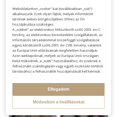
folyamata
keresztül
Weboldalunkon „cookie"-kat (továbbiakban „süti")
alkalmazunk. Ezek olyan fájlok, melyek információt
tárolnak webes böngészőjében. Ehhez az Ön
hozzájárulása szükséges.
A „sütiket" az elektronikus hírközlésről szóló 2003. évi C.
törvény, az elektronikus kereskedelmi szolgáltatások, az
információs társadalommal összefüggő szolgáltatások
egyes kérdéseiről szóló 2001. évi CVIII. törvény, valamint
az Európai Unió előírásainak megfelelően használjuk.
MIKROKAMERÁS HAJSZÁL
Azon weblapoknak, melyek az Európai Unió országain
VIZSGÁLAT
belül működnek, a „sütik" használatához, és ezeknek a
felhasználó számítógépén vagy egyéb eszközén történő
tárolásához a felhasználók hozzájárulását kell kérniük.
Mikrokamerás hajszál vizsgálat esetén a haj szerkezetét
és pigmentáltságát tudjuk meghatározni. A töredezett
hajszálak és az ősz hajszálak mértékét is megtudjuk
állapítani, illetve hogy a hajszál teljes szerkezete vagy csak
Elfogadom
a hajvégek sérültek.
Módosítom a beállításokat