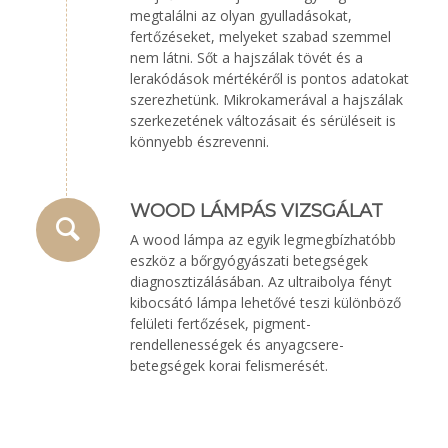
megtalálni az olyan gyulladásokat,
fertőzéseket, melyeket szabad szemmel
nem látni. Sőt a hajszálak tövét és a
lerakódások mértékéről is pontos adatokat
szerezhetünk. Mikrokamerával a hajszálak
szerkezetének változásait és sérüléseit is
könnyebb észrevenni.
WOOD LÁMPÁS VIZSGÁLAT
A wood lámpa az egyik legmegbízhatóbb
eszköz a bőrgyógyászati betegségek
diagnosztizálásában. Az ultraibolya fényt
kibocsátó lámpa lehetővé teszi különböző
felületi fertőzések, pigment-
rendellenességek és anyagcsere-
betegségek korai felismerését.