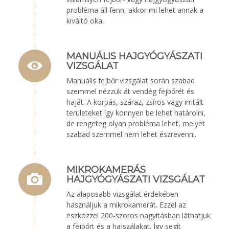
probléma áll fenn, akkor mi lehet annak a
kiváltó oka.
MANUÁLIS HAJGYÓGYÁSZATI
VIZSGÁLAT
Manuális fejbőr vizsgálat során szabad
szemmel nézzük át vendég fejbőrét és
haját. A korpás, száraz, zsíros vagy irritált
területeket így könnyen be lehet határolni,
de rengeteg olyan probléma lehet, melyet
szabad szemmel nem lehet észrevenni.
MIKROKAMERÁS
HAJGYÓGYÁSZATI VIZSGÁLAT
Az alaposabb vizsgálat érdekében
használjuk a mikrokamerát. Ezzel az
eszközzel 200-szoros nagyításban láthatjuk
a fejbőrt és a hajszálakat. Így segít