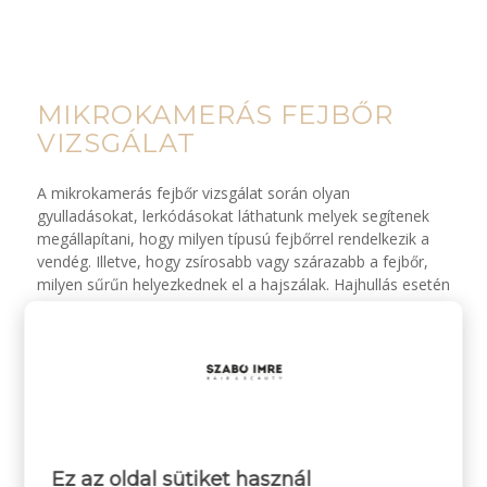
MIKROKAMERÁS FEJBŐR
VIZSGÁLAT
A mikrokamerás fejbőr vizsgálat során olyan
gyulladásokat, lerkódásokat láthatunk melyek segítenek
megállapítani, hogy milyen típusú fejbőrrel rendelkezik a
vendég. Illetve, hogy zsírosabb vagy szárazabb a fejbőr,
milyen sűrűn helyezkednek el a hajszálak. Hajhullás esetén
fontos megfigyelni, hogy mely hajhagymákból nőnek ki új
hajszálak.
Mikrokamerás
Fejbőr
fejbőrvizsgálat
mikrokamerán
Ez az oldal sütiket használ