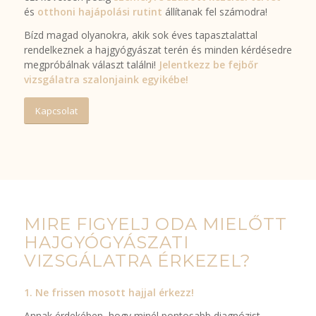
és
otthoni hajápolási rutint
állítanak fel számodra!
Bízd magad olyanokra, akik sok éves tapasztalattal
rendelkeznek a hajgyógyászat terén és minden kérdésedre
megpróbálnak választ találni!
Jelentkezz be fejbőr
vizsgálatra szalonjaink egyikébe!
Kapcsolat
MIRE FIGYELJ ODA MIELŐTT
HAJGYÓGYÁSZATI
VIZSGÁLATRA ÉRKEZEL?
1. Ne frissen mosott hajjal érkezz!
Annak érdekében, hogy minél pontosabb diagnózist