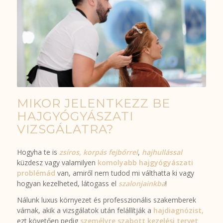
MIKOR JELENTKEZZ BE
HAJGYÓGYÁSZATI
VIZSGÁLATRA?
Hogyha te is
zsíros, korpás fejbőrrel
,
hajhullással
küzdesz vagy valamilyen
komolyabb hajgyógyászati
problémád
van, amiről nem tudod mi válthatta ki vagy
hogyan kezelheted, látogass el
szalonjainkba
!
Nálunk luxus környezet és professzionális szakemberek
várnak, akik a vizsgálatok után felállítják a
hajdiagnózist,
ezt követően pedig
személyre szabott kezelési tervet