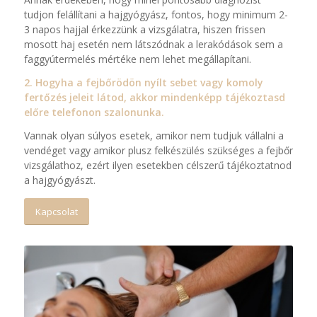
tudjon felállítani a hajgyógyász, fontos, hogy minimum 2-
3 napos hajjal érkezzünk a vizsgálatra, hiszen frissen
mosott haj esetén nem látszódnak a lerakódások sem a
faggyútermelés mértéke nem lehet megállapítani.
2. Hogyha a fejbőrödön nyílt sebet vagy komoly
fertőzés jeleit látod, akkor mindenképp tájékoztasd
előre telefonon szalonunka.
Vannak olyan súlyos esetek, amikor nem tudjuk vállalni a
vendéget vagy amikor plusz felkészülés szükséges a fejbőr
vizsgálathoz, ezért ilyen esetekben célszerű tájékoztatnod
a hajgyógyászt.
Kapcsolat