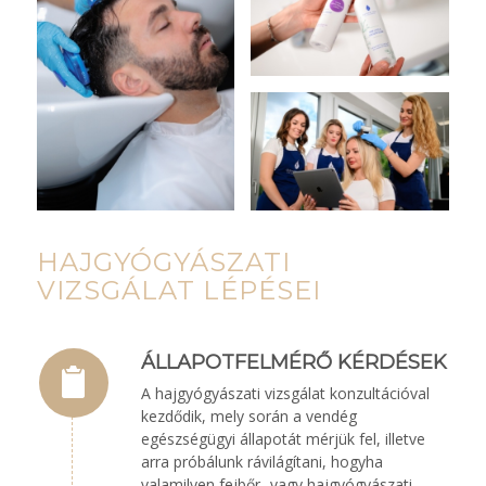
HAJGYÓGYÁSZATI
VIZSGÁLAT LÉPÉSEI
ÁLLAPOTFELMÉRŐ KÉRDÉSEK
A hajgyógyászati vizsgálat konzultációval
kezdődik, mely során a vendég
egészségügyi állapotát mérjük fel, illetve
arra próbálunk rávilágítani, hogyha
valamilyen fejbőr- vagy hajgyógyászati