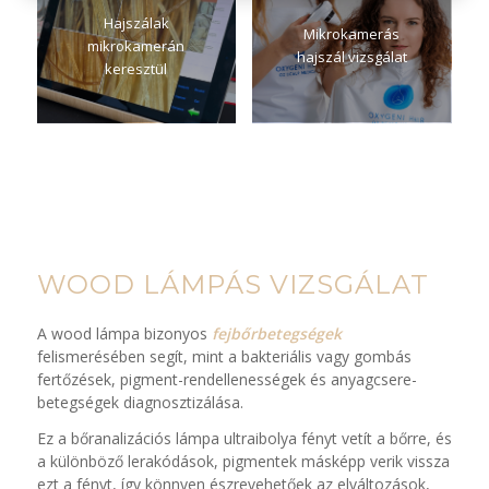
Hajszálak
Mikrokamerás
mikrokamerán
hajszál vizsgálat
keresztül
WOOD LÁMPÁS VIZSGÁLAT
A wood lámpa bizonyos
fejbőrbetegségek
felismerésében segít, mint a bakteriális vagy gombás
fertőzések, pigment-rendellenességek és anyagcsere-
betegségek diagnosztizálása.
Ez a bőranalizációs lámpa ultraibolya fényt vetít a bőrre, és
a különböző lerakódások, pigmentek másképp verik vissza
ezt a fényt, így könnyen észrevehetőek az elváltozások,