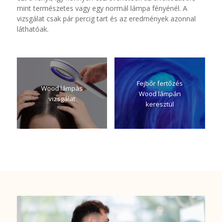
mint természetes vagy egy normál lámpa fényénél. A
vizsgálat csak pár percig tart és az eredmények azonnal
láthatóak.
Fejbőr fertőzés
Wood lámpás
Wood lámpán
vizsgálat
keresztül