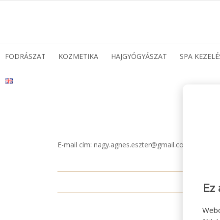
FODRÁSZAT
KOZMETIKA
HAJGYÓGYÁSZAT
SPA KEZELÉ
C
E-mail cím: nagy.agnes.eszter@gmail.com
Ez 
Webo