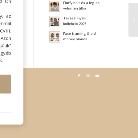
az Ön
Fluffy hair és a légies
volumen titka
y, az
Tavaszi-nyári
C
ommal
kollekció 2026
VIII.
Face framing & old
. Azon
money blonde
ütik"
egyéb
k.