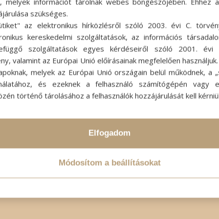
ok, melyek információt tárolnak webes böngészőjében. Ehhez 
ájárulása szükséges.
ütiket" az elektronikus hírközlésről szóló 2003. évi C. törvén
tronikus kereskedelmi szolgáltatások, az információs társadal
efüggő szolgáltatások egyes kérdéseiről szóló 2001. évi C
ny, valamint az Európai Unió előírásainak megfelelően használjuk
apoknak, melyek az Európai Unió országain belül működnek, a „s
nálatához, és ezeknek a felhasználó számítógépén vagy 
zén történő tárolásához a felhasználók hozzájárulását kell kérniü
Elfogadom
Módosítom a beállításokat