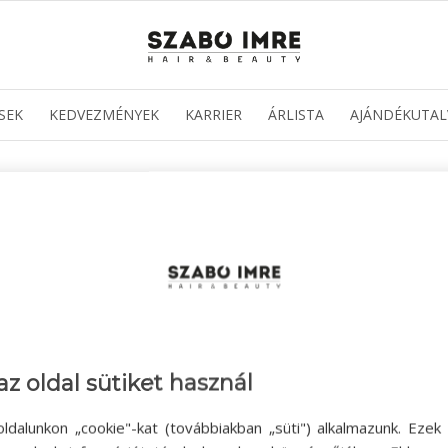
SEK
KEDVEZMÉNYEK
KARRIER
ÁRLISTA
AJÁNDÉKUTAL
OUPONBOOK
/
2024-03-26
SZERZŐ:
az oldal sütiket használ
ldalunkon „cookie"-kat (továbbiakban „süti") alkalmazunk. Ezek 