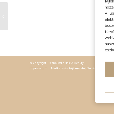
fájl
hozz
A „s
CouponBook
elek
össz
törvé
webl
hasz
eszkö
© Copyright - Szabó Imre Hair & Beauty
Impresszum
|
Adatkezelési tájékoztató
|
Elállás