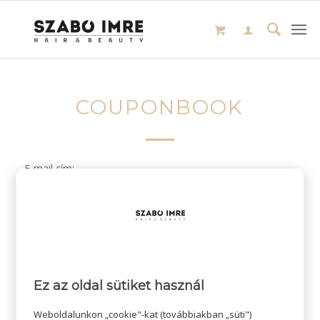
COUPONBOOK
E-mail cím:
/
2024-03-28
SZERZŐ:
Ez az oldal sütiket használ
Weboldalunkon „cookie"-kat (továbbiakban „süti")