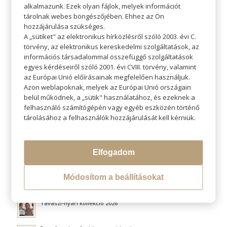
alkalmazunk. Ezek olyan fájlok, melyek információt
tárolnak webes böngészőjében. Ehhez az Ön
hozzájárulása szükséges.
A „sütiket" az elektronikus hírközlésről szóló 2003. évi C.
törvény, az elektronikus kereskedelmi szolgáltatások, az
KERESÉS
információs társadalommal összefüggő szolgáltatások
egyes kérdéseiről szóló 2001. évi CVIII. törvény, valamint
az Európai Unió előírásainak megfelelően használjuk.
Azon weblapoknak, melyek az Európai Unió országain
belül működnek, a „sütik" használatához, és ezeknek a
felhasználó számítógépén vagy egyéb eszközén történő
LEGÚJABB BLOGOK
tárolásához a felhasználók hozzájárulását kell kérniük.
Átváltoztatjuk Program
Elfogadom
Hővédelem hajformázás közben
Módosítom a beállításokat
Fluffy hair és a légies volumen titka
Tavaszi-nyári kollekció 2026