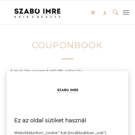
COUPONBOOK
E-mail cím: noemi.dadda@t-online.hu
/
2024-04-08
SZERZŐ:
Ez az oldal sütiket használ
Weboldalunkon „cookie"-kat (továbbiakban „süti")