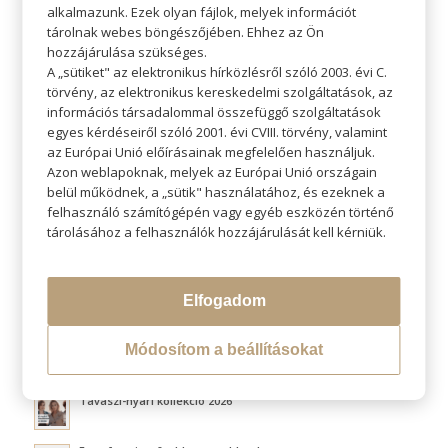
alkalmazunk. Ezek olyan fájlok, melyek információt
tárolnak webes böngészőjében. Ehhez az Ön
hozzájárulása szükséges.
A „sütiket" az elektronikus hírközlésről szóló 2003. évi C.
törvény, az elektronikus kereskedelmi szolgáltatások, az
KERESÉS
információs társadalommal összefüggő szolgáltatások
egyes kérdéseiről szóló 2001. évi CVIII. törvény, valamint
az Európai Unió előírásainak megfelelően használjuk.
Azon weblapoknak, melyek az Európai Unió országain
belül működnek, a „sütik" használatához, és ezeknek a
felhasználó számítógépén vagy egyéb eszközén történő
LEGÚJABB BLOGOK
tárolásához a felhasználók hozzájárulását kell kérniük.
Átváltoztatjuk Program
Elfogadom
Hővédelem hajformázás közben
Módosítom a beállításokat
Fluffy hair és a légies volumen titka
Tavaszi-nyári kollekció 2026