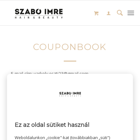
COUPONBOOK
E-mail cím: varkoly.eszti23@gmail.com
/
2024-05-03
SZERZŐ:
Ez az oldal sütiket használ
Weboldalunkon „cookie"-kat (továbbiakban „süti")