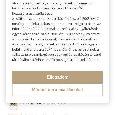
alkalmazunk. Ezek olyan fájlok, melyek információt
tárolnak webes böngészőjében. Ehhez az Ön
hozzájárulása szükséges.
A „sütiket" az elektronikus hírközlésről szóló 2003. évi C.
törvény, az elektronikus kereskedelmi szolgáltatások, az
KERESÉS
információs társadalommal összefüggő szolgáltatások
egyes kérdéseiről szóló 2001. évi CVIII. törvény, valamint
az Európai Unió előírásainak megfelelően használjuk.
Azon weblapoknak, melyek az Európai Unió országain
belül működnek, a „sütik" használatához, és ezeknek a
felhasználó számítógépén vagy egyéb eszközén történő
LEGÚJABB BLOGOK
tárolásához a felhasználók hozzájárulását kell kérniük.
Miért fontos a személyes konzultáció hajfestés előtt?
Elfogadom
Naturális hajfestés – Kíméletes megoldás az egészséges és
ragyogó hajért
Módosítom a beállításokat
Átváltoztatjuk Program
Hővédelem hajformázás közben