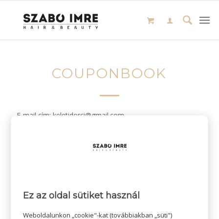
COUPONBOOK
E-mail cím: keletidorci@gmail.com
/
2025-06-04
SZERZŐ:
Ez az oldal sütiket használ
Weboldalunkon „cookie"-kat (továbbiakban „süti")