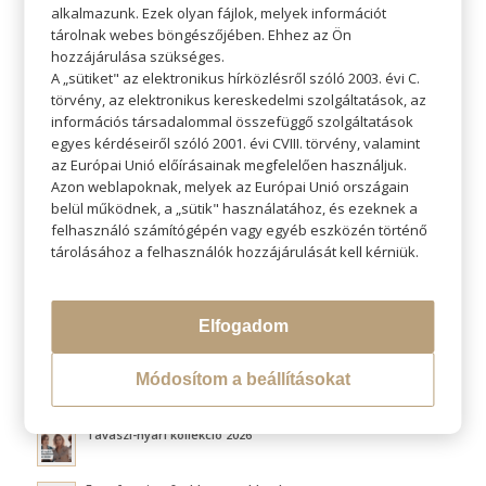
alkalmazunk. Ezek olyan fájlok, melyek információt
tárolnak webes böngészőjében. Ehhez az Ön
hozzájárulása szükséges.
A „sütiket" az elektronikus hírközlésről szóló 2003. évi C.
törvény, az elektronikus kereskedelmi szolgáltatások, az
KERESÉS
információs társadalommal összefüggő szolgáltatások
egyes kérdéseiről szóló 2001. évi CVIII. törvény, valamint
az Európai Unió előírásainak megfelelően használjuk.
Azon weblapoknak, melyek az Európai Unió országain
belül működnek, a „sütik" használatához, és ezeknek a
felhasználó számítógépén vagy egyéb eszközén történő
LEGÚJABB BLOGOK
tárolásához a felhasználók hozzájárulását kell kérniük.
Átváltoztatjuk Program
Elfogadom
Hővédelem hajformázás közben
Módosítom a beállításokat
Fluffy hair és a légies volumen titka
Tavaszi-nyári kollekció 2026