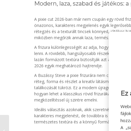
Modern, laza, szabad és játékos: a 
A pixie cut 2026-ban már nem csupán egy rövid fri
önazonos, karakteres megjelenés egyik legerősebb
rétegzés és a texturált tincsek könnyed, játékos ha
miközben megőrzik annak laza, természetes dinam
A frizura különlegességét az adja, hogy egyszerre 
lenni. A rövidebb, hangsúlyosabb részek mellett a
lazán formázott textúra biztosítják azt a modern, e
2026 egyik meghatározó hajtrendje.
A Buzássy Steve a pixie frizurára nem csupán fazo
réteg, forma és részlet a kreatív látásmód és a sza
találkozását tükrözi. Ez a modern újragondolás tök
Ez 
hogyan lehet a klasszikus rövid frizurákat friss, sz
megközelítéssel új szintre emelni.
Webo
Ideális választás azoknak, akik szeretnének megújul
fájl
karakteres megjelenést, de továbbra is fontos sz
hozz
természetes textúra és a könnyű formázhatóság.
A „s
Finger coils technika