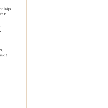
hnikája
ét is
z
z
i,
nek a