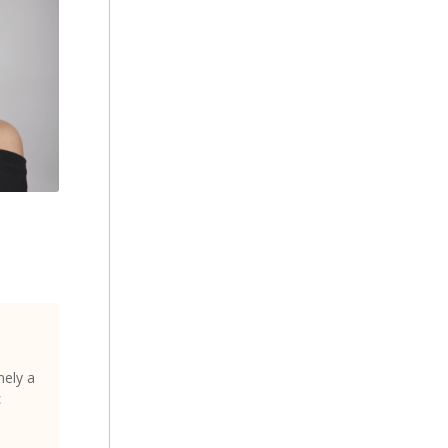
mely a
t