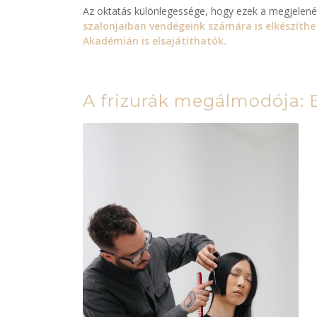
Az oktatás különlegessége, hogy ezek a megjelené
szalonjaiban vendégeink számára is elkészíthe
Akadémián is elsajátíthatók.
A frizurák megálmodója: 