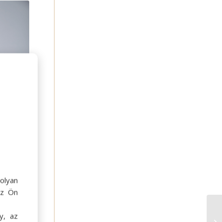
olyan
az Ön
y, az