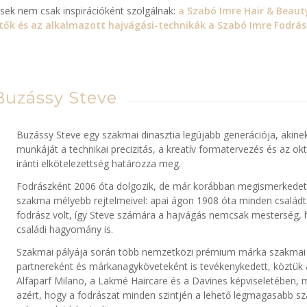
sek nem csak inspirációként szolgálnak:
a Szabó Imre Hair & Beaut
tők és az alkalmazott hajvágási-technikák a Szabó Imre Fodrás
Buzássy Steve
Buzássy Steve egy szakmai dinasztia legújabb generációja, akine
munkáját a technikai precizitás, a kreatív formatervezés és az ok
iránti elkötelezettség határozza meg.
Fodrászként 2006 óta dolgozik, de már korábban megismerkedet
szakma mélyebb rejtelmeivel: apai ágon 1908 óta minden család
fodrász volt, így Steve számára a hajvágás nemcsak mesterség,
családi hagyomány is.
Szakmai pályája során több nemzetközi prémium márka szakmai
partnereként és márkanagyköveteként is tevékenykedett, köztük 
Alfaparf Milano, a Lakmé Haircare és a Davines képviseletében, 
azért, hogy a fodrászat minden szintjén a lehető legmagasabb s