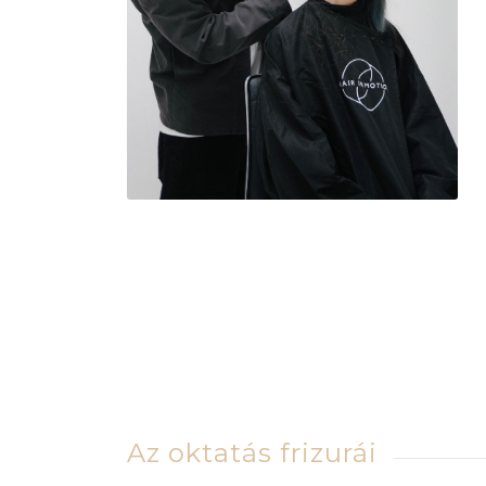
Az oktatás frizurái