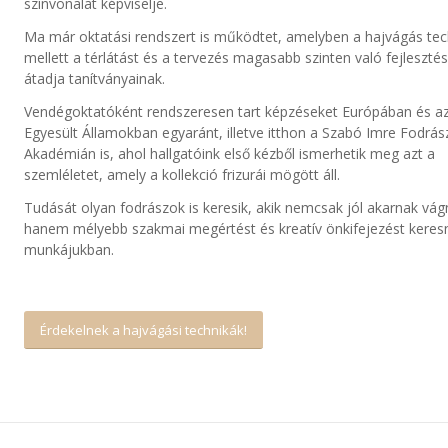
színvonalat képviselje.
Ma már oktatási rendszert is működtet, amelyben a hajvágás tec
mellett a térlátást és a tervezés magasabb szinten való fejlesztés
átadja tanítványainak.
Vendégoktatóként rendszeresen tart képzéseket Európában és a
Egyesült Államokban egyaránt, illetve itthon a Szabó Imre Fodrás
Akadémián is, ahol hallgatóink első kézből ismerhetik meg azt a
szemléletet, amely a kollekció frizurái mögött áll.
Tudását olyan fodrászok is keresik, akik nemcsak jól akarnak vágn
hanem mélyebb szakmai megértést és kreatív önkifejezést keres
munkájukban.
Érdekelnek a hajvágási technikák!