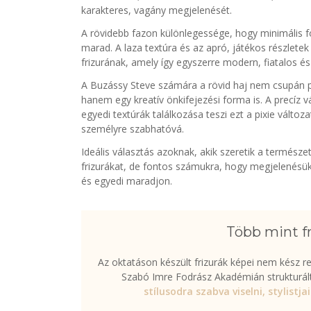
karakteres, vagány megjelenését.
A rövidebb fazon különlegessége, hogy minimális f
marad. A laza textúra és az apró, játékos részlet
frizurának, amely így egyszerre modern, fiatalos é
A Buzássy Steve számára a rövid haj nem csupán pr
hanem egy kreatív önkifejezési forma is. A precíz v
egyedi textúrák találkozása teszi ezt a pixie változ
személyre szabhatóvá.
Ideális választás azoknak, akik szeretik a termész
frizurákat, de fontos számukra, hogy megjelenésü
és egyedi maradjon.
Több mint fr
Az oktatáson készült frizurák képei nem kész 
Szabó Imre Fodrász Akadémián strukturált
stílusodra szabva viselni, stylistj