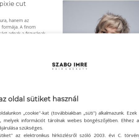
pixie cut
zura, hanem az
 formája. A finom
tást adnak a frizurának,
izmusát.
tud vagány és nőies
 puhább átmenetek és a
ffortless hatást, amely
nként tekint: minden
kmai precizitás
életes példája annak,
az oldal sütiket használ
emélyre szabott
ldalunkon „cookie"-kat (továbbiakban „süti") alkalmazunk. Ezek 
ni, szeretik az egyedi,
ok, melyek információt tárolnak webes böngészőjében. Ehhez 
ámukra a hordhatóság, a
ájárulása szükséges.
ütiket" az elektronikus hírközlésről szóló 2003. évi C. törvén