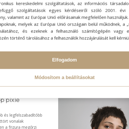
tronikus kereskedelmi szolgáltatások, az információs társadal
Göndör, karakteres forma
efüggő szolgáltatások egyes kérdéseiről szóló 2001. évi C
ny, valamint az Európai Unió előírásainak megfelelően használjuk
A göndör frizurát itt nem megszelídíteni akarja a hajat, hanem eg
apoknak, melyek az Európai Unió országain belül működnek, a „s
dolgozik vele. A cél az, hogy a természetes textúra ne komprom
nálatához, és ezeknek a felhasználó számítógépén vagy 
legyen, hanem a megjelenés legerősebb eleme.
zén történő tárolásához a felhasználók hozzájárulását kell kérniü
A göndör frizura erős karaktert képvisel, miközben megőrzi könn
és természetességét. A forma keretet ad az arcnak, kiemeli anna
vonásait, mégsem válik túlzottan hangsúlyossá. A göndör textúr
Elfogadom
mozgása modern, friss megjelenést eredményez.
Ez a frizura azt a szemléletet képviseli, amelyben a haj természe
adottságai nem korlátozó tényezők, hanem inspirációs források.
Módosítom a beállításokat
p pixie
ebb és legfelszabadítóbb
ttört vonalak
en a frizura megőrzi