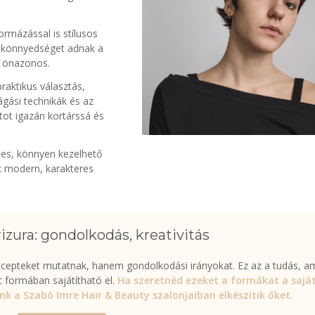
ormázással is stílusos
ek könnyedséget adnak a
s önazonos.
aktikus választás,
ágási technikák és az
atot igazán kortárssá és
etes, könnyen kezelhető
k modern, karakteres
izura: gondolkodás, kreativitás
recepteket mutatnak, hanem gondolkodási irányokat. Ez az a tudás, a
 formában sajátítható el.
Ha szeretnéd ezeket a formákat a sajá
aink a Szabó Imre Hair & Beauty szalonjaiban elkészítik őket.