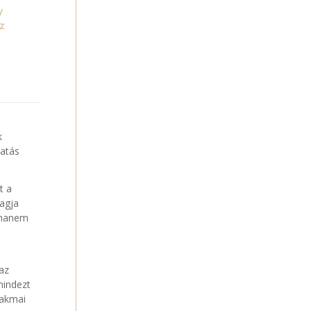
y
z
k
tatás
t a
tagja
 hanem
az
mindezt
zakmai