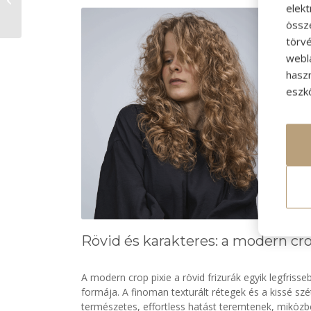
elek
össz
törvé
webl
hasz
eszkö
Rövid és karakteres: a modern cro
A modern crop pixie a rövid frizurák egyik legfriss
formája. A finoman texturált rétegek és a kissé szé
természetes, effortless hatást teremtenek, miközb