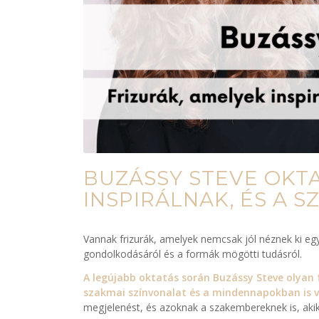
BUZÁSSY STEVE OKTA
INSPIRÁLNAK, ÉS A 
Vannak frizurák, amelyek nemcsak jól néznek ki eg
gondolkodásáról és a formák mögötti tudásról.
A legújabb oktatás során Buzássy Steve olyan 
szakmai színvonalat és a mindennapokban is vi
megjelenést, és azoknak a szakembereknek is, akik 