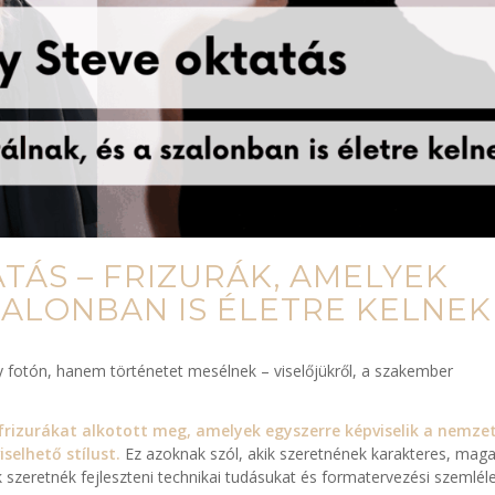
TÁS – FRIZURÁK, AMELYEK
SZALONBAN IS ÉLETRE KELNEK
y fotón, hanem történetet mesélnek – viselőjükről, a szakember
frizurákat alkotott meg, amelyek egyszerre képviselik a nemze
selhető stílust.
Ez azoknak szól, akik szeretnének karakteres, maga
szeretnék fejleszteni technikai tudásukat és formatervezési szemléle