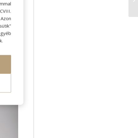
ommal
VIII.
. Azon
yütt
ütik"
isszum
egyéb
k.
yedségét
k
a szabad
tes