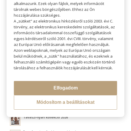
alkalmazunk. Ezek olyan fájlok, melyek információt
tárolnak webes böngészőjében. Ehhez az Ön
hozzájárulása szükséges.
A „sütiket" az elektronikus hírközlésről szóló 2003. évi C.
törvény, az elektronikus kereskedelmi szolgáltatások, az
KERESÉS
információs társadalommal összefüggő szolgáltatások
egyes kérdéseiről szóló 2001. évi CVIII. törvény, valamint
az Európai Unió előírásainak megfelelően használjuk.
Azon weblapoknak, melyek az Európai Unió országain
belül működnek, a „sütik" használatához, és ezeknek a
felhasználó számítógépén vagy egyéb eszközén történő
LEGÚJABB BLOGOK
tárolásához a felhasználók hozzájárulását kell kérniük.
Átváltoztatjuk Program
Elfogadom
Hővédelem hajformázás közben
Módosítom a beállításokat
Fluffy hair és a légies volumen titka
Tavaszi-nyári kollekció 2026