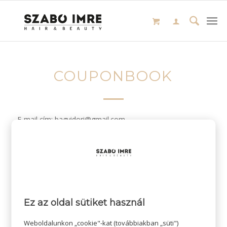
COUPONBOOK
E-mail cím: bagyidori@gmail.com
/
2024-03-08
SZERZŐ:
Ez az oldal sütiket használ
Weboldalunkon „cookie"-kat (továbbiakban „süti")