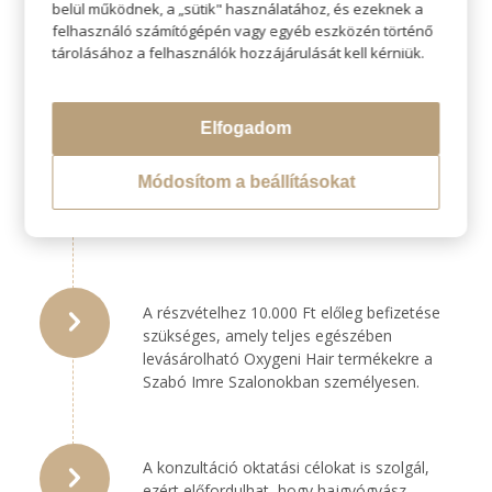
belül működnek, a „sütik" használatához, és ezeknek a
felhasználó számítógépén vagy egyéb eszközén történő
tárolásához a felhasználók hozzájárulását kell kérniük.
A konzultáció helyszíne az Oxygeni Hair Spa
Budaörs.
Elfogadom
A konzultáció során kizárólag diagnózis és
Módosítom a beállításokat
személyes tanácsadás történik, kezelésre
ezen az alkalmon nincs lehetőség.
A részvételhez 10.000 Ft előleg befizetése
szükséges, amely teljes egészében
levásárolható Oxygeni Hair termékekre a
Szabó Imre Szalonokban személyesen.
A konzultáció oktatási célokat is szolgál,
ezért előfordulhat, hogy hajgyógyász