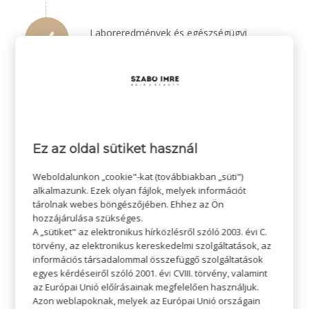
Laboreredmények és egészségügyi
dokumentumok áttekintését (amennyiben
rendelkezésre állnak)
Személyre szabott haj- és fejbőrápolási
tanácsadást
Ez az oldal sütiket használ
Weboldalunkon „cookie"-kat (továbbiakban „süti")
Egyéni termékajánlást
alkalmazunk. Ezek olyan fájlok, melyek információt
tárolnak webes böngészőjében. Ehhez az Ön
hozzájárulása szükséges.
A „sütiket" az elektronikus hírközlésről szóló 2003. évi C.
Fontos tudnivalók
törvény, az elektronikus kereskedelmi szolgáltatások, az
információs társadalommal összefüggő szolgáltatások
egyes kérdéseiről szóló 2001. évi CVIII. törvény, valamint
az Európai Unió előírásainak megfelelően használjuk.
A konzultáció időtartama körülbelül 45 perc.
Azon weblapoknak, melyek az Európai Unió országain