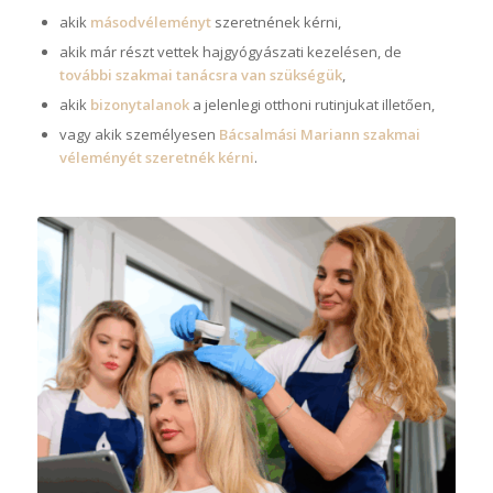
akik
másodvéleményt
szeretnének kérni,
akik már részt vettek hajgyógyászati kezelésen, de
további szakmai tanácsra van szükségük
,
akik
bizonytalanok
a jelenlegi otthoni rutinjukat illetően,
vagy akik személyesen
Bácsalmási Mariann szakmai
véleményét szeretnék kérni
.