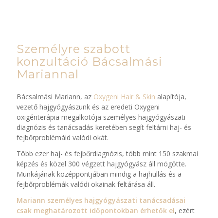
Személyre szabott
konzultáció Bácsalmási
Mariannal
Bácsalmási Mariann, az
Oxygeni Hair & Skin
alapítója,
vezető hajgyógyászunk és az eredeti Oxygeni
oxigénterápia megalkotója személyes hajgyógyászati
diagnózis és tanácsadás keretében segít feltárni haj- és
fejbőrproblémáid valódi okát.
Több ezer haj- és fejbőrdiagnózis, több mint 150 szakmai
képzés és közel 300 végzett hajgyógyász áll mögötte.
Munkájának középpontjában mindig a hajhullás és a
fejbőrproblémák valódi okainak feltárása áll.
Mariann személyes hajgyógyászati tanácsadásai
csak meghatározott időpontokban érhetők el
, ezért