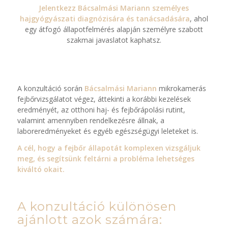
Jelentkezz Bácsalmási Mariann személyes
hajgyógyászati diagnózisára és tanácsadására
, ahol
egy átfogó állapotfelmérés alapján személyre szabott
szakmai javaslatot kaphatsz.
A konzultáció során
Bácsalmási Mariann
mikrokamerás
fejbőrvizsgálatot végez, áttekinti a korábbi kezelések
eredményét, az otthoni haj- és fejbőrápolási rutint,
valamint amennyiben rendelkezésre állnak, a
laboreredményeket és egyéb egészségügyi leleteket is.
A cél, hogy a fejbőr állapotát komplexen vizsgáljuk
meg, és segítsünk feltárni a probléma lehetséges
kiváltó okait.
A konzultáció különösen
ajánlott azok számára: