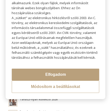
alkalmazunk. Ezek olyan fájlok, melyek információt
tárolnak webes böngészőjében. Ehhez az Ön
hozzájárulása szükséges.
A „sütiket" az elektronikus hírközlésről szóló 2003. évi C.
törvény, az elektronikus kereskedelmi szolgáltatások, az
KERESÉS
információs társadalommal összefüggő szolgáltatások
egyes kérdéseiről szóló 2001. évi CVIII. törvény, valamint
az Európai Unió előírásainak megfelelően használjuk.
Azon weblapoknak, melyek az Európai Unió országain
belül működnek, a „sütik" használatához, és ezeknek a
felhasználó számítógépén vagy egyéb eszközén történő
LEGÚJABB BLOGOK
tárolásához a felhasználók hozzájárulását kell kérniük.
Átváltoztatjuk Program
Elfogadom
Hővédelem hajformázás közben
Módosítom a beállításokat
Fluffy hair és a légies volumen titka
Tavaszi-nyári kollekció 2026