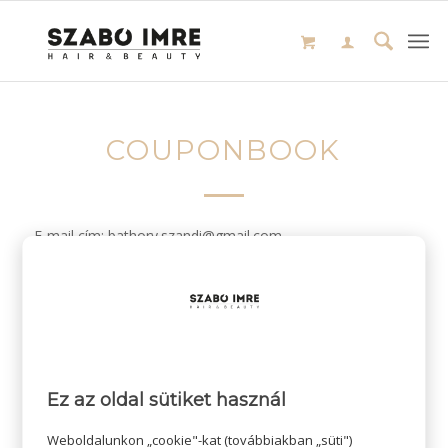
COUPONBOOK
E-mail cím: bathory.szandi@gmail.com
/
2024-01-31
SZERZŐ:
Ez az oldal sütiket használ
Weboldalunkon „cookie"-kat (továbbiakban „süti")