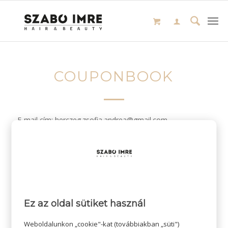
COUPONBOOK
E-mail cím: herczeg.zsofia.andrea@gmail.com
/
2024-02-02
SZERZŐ:
Ez az oldal sütiket használ
Weboldalunkon „cookie"-kat (továbbiakban „süti")