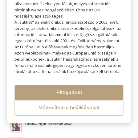
alkalmazunk. Ezek olyan fájlok, melyek információt
tárolnak webes böngészőjében. Ehhez az Ön
hozzájárulása szükséges.
A „sütiket" az elektronikus hírközlésről szóló 2003. évi C.
törvény, az elektronikus kereskedelmi szolgáltatások, az
KERESÉS
információs társadalommal összefüggő szolgáltatások
egyes kérdéseiről szóló 2001. évi CVIII. törvény, valamint
az Európai Unió előírásainak megfelelően használjuk.
Azon weblapoknak, melyek az Európai Unió országain
belül működnek, a „sütik" használatához, és ezeknek a
felhasználó számítógépén vagy egyéb eszközén történő
LEGÚJABB BLOGOK
tárolásához a felhasználók hozzájárulását kell kérniük.
Átváltoztatjuk Program
Elfogadom
Hővédelem hajformázás közben
Módosítom a beállításokat
Fluffy hair és a légies volumen titka
Tavaszi-nyári kollekció 2026