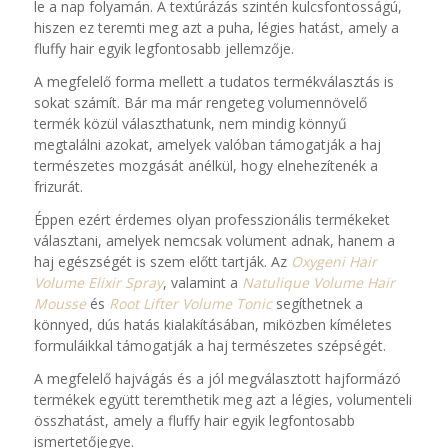
le a nap folyamán. A textúrázás szintén kulcsfontosságú,
hiszen ez teremti meg azt a puha, légies hatást, amely a
fluffy hair egyik legfontosabb jellemzője.
A megfelelő forma mellett a tudatos termékválasztás is
sokat számít. Bár ma már rengeteg volumennövelő
termék közül választhatunk, nem mindig könnyű
megtalálni azokat, amelyek valóban támogatják a haj
természetes mozgását anélkül, hogy elnehezítenék a
frizurát.
Éppen ezért érdemes olyan professzionális termékeket
választani, amelyek nemcsak volument adnak, hanem a
haj egészségét is szem előtt tartják. Az
Oxygeni Hair
Volume Elixir Spray
, valamint a
Natulique Volume Hair
Mousse
és
Root Lifter Volume Tonic
segíthetnek a
könnyed, dús hatás kialakításában, miközben kíméletes
formuláikkal támogatják a haj természetes szépségét.
A megfelelő hajvágás és a jól megválasztott hajformázó
termékek együtt teremthetik meg azt a légies, volumenteli
összhatást, amely a fluffy hair egyik legfontosabb
ismertetőjegye.