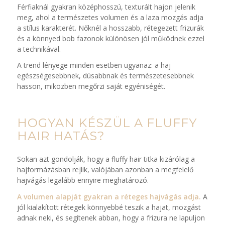
Férfiaknál gyakran középhosszú, texturált hajon jelenik
meg, ahol a természetes volumen és a laza mozgás adja
a stílus karakterét. Nőknél a hosszabb, rétegezett frizurák
és a könnyed bob fazonok különösen jól működnek ezzel
a technikával.
A trend lényege minden esetben ugyanaz: a haj
egészségesebbnek, dúsabbnak és természetesebbnek
hasson, miközben megőrzi saját egyéniségét.
HOGYAN KÉSZÜL A FLUFFY
HAIR HATÁS?
Sokan azt gondolják, hogy a fluffy hair titka kizárólag a
hajformázásban rejlik, valójában azonban a megfelelő
hajvágás legalább ennyire meghatározó.
A volumen alapját gyakran a réteges hajvágás adja.
A
jól kialakított rétegek könnyebbé teszik a hajat, mozgást
adnak neki, és segítenek abban, hogy a frizura ne lapuljon