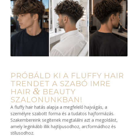
PRÓBÁLD KI A FLUFFY HAIR
TRENDET A SZABÓ IMRE
&
HAIR
BEAUTY
SZALONUNKBAN!
A fluffy hair hatás alapja a megfelelő hajvágás, a
személyre szabott forma és a tudatos hajformázás.
Szakembereink segítenek megtalálni azt a megoldást,
amely leginkább illik hajtípusodhoz, arcformádhoz és
stílusodhoz.