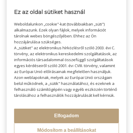
Az
Oxygeni Hair Volume Elixir Spray
a hajtövektől segít
Ez az oldal sütiket használ
megteremteni a dúsabb összhatást. A benne található
koffein, rozmaring kivonat, biotin és PhytoCellTec™
Weboldalunkon „cookie"-kat (továbbiakban „süti")
almaőssejt kivonat támogatják a haj és a fejbőr vitalitását,
alkalmazunk. Ezek olyan fájlok, melyek információt
miközben könnyed tartást adnak a frizurának. Hajmosás
tárolnak webes böngészőjében. Ehhez az Ön
után érdemes a törölközőszáraz hajtövekre permetezni,
hozzájárulása szükséges.
majd beszárítás közben megemelni a hajtöveket egy
A „sütiket" az elektronikus hírközlésről szóló 2003. évi C.
körkefe segítségével.
törvény, az elektronikus kereskedelmi szolgáltatások, az
információs társadalommal összefüggő szolgáltatások
egyes kérdéseiről szóló 2001. évi CVIII. törvény, valamint
az Európai Unió előírásainak megfelelően használjuk.
Azon weblapoknak, melyek az Európai Unió országain
belül működnek, a „sütik" használatához, és ezeknek a
felhasználó számítógépén vagy egyéb eszközén történő
tárolásához a felhasználók hozzájárulását kell kérniük.
Elfogadom
Módosítom a beállításokat