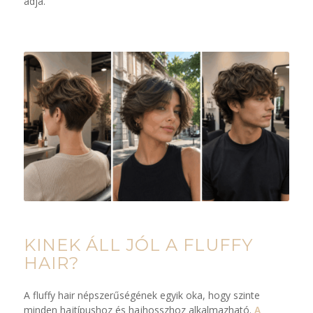
adja.
KINEK ÁLL JÓL A FLUFFY
HAIR?
A fluffy hair népszerűségének egyik oka, hogy szinte
minden hajtípushoz és hajhosszhoz alkalmazható.
A