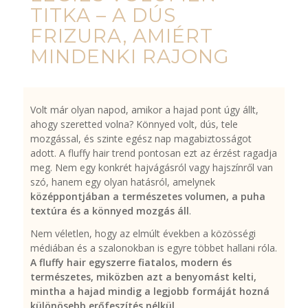
TITKA – A DÚS
FRIZURA, AMIÉRT
MINDENKI RAJONG
Volt már olyan napod, amikor a hajad pont úgy állt,
ahogy szeretted volna? Könnyed volt, dús, tele
mozgással, és szinte egész nap magabiztosságot
adott. A fluffy hair trend pontosan ezt az érzést ragadja
meg. Nem egy konkrét hajvágásról vagy hajszínről van
szó, hanem egy olyan hatásról, amelynek
középpontjában a természetes volumen, a puha
textúra és a könnyed mozgás áll
.
Nem véletlen, hogy az elmúlt években a közösségi
médiában és a szalonokban is egyre többet hallani róla.
A fluffy hair egyszerre fiatalos, modern és
természetes, miközben azt a benyomást kelti,
mintha a hajad mindig a legjobb formáját hozná
különösebb erőfeszítés nélkül.