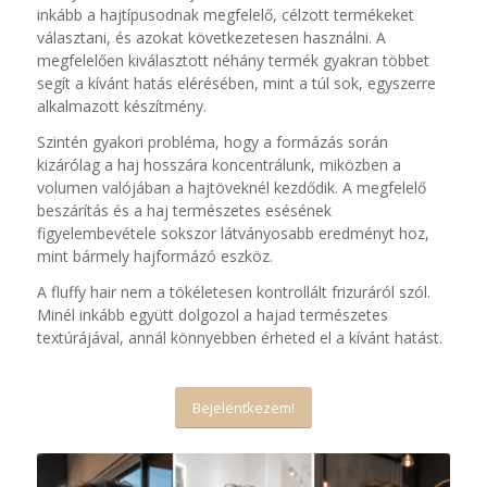
inkább a hajtípusodnak megfelelő, célzott termékeket
választani, és azokat következetesen használni. A
megfelelően kiválasztott néhány termék gyakran többet
segít a kívánt hatás elérésében, mint a túl sok, egyszerre
alkalmazott készítmény.
Szintén gyakori probléma, hogy a formázás során
kizárólag a haj hosszára koncentrálunk, miközben a
volumen valójában a hajtöveknél kezdődik. A megfelelő
beszárítás és a haj természetes esésének
figyelembevétele sokszor látványosabb eredményt hoz,
mint bármely hajformázó eszköz.
A fluffy hair nem a tökéletesen kontrollált frizuráról szól.
Minél inkább együtt dolgozol a hajad természetes
textúrájával, annál könnyebben érheted el a kívánt hatást.
Bejelentkezem!