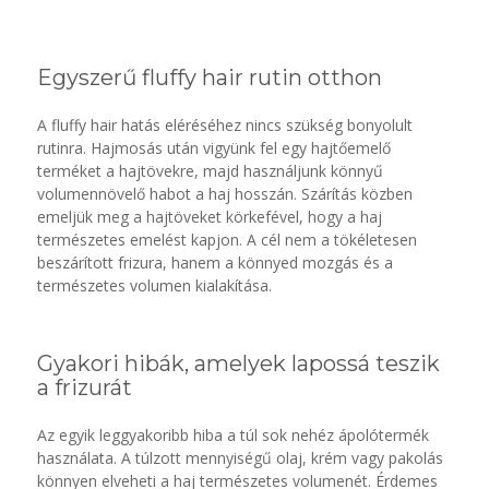
Egyszerű fluffy hair rutin otthon
A fluffy hair hatás eléréséhez nincs szükség bonyolult
rutinra. Hajmosás után vigyünk fel egy hajtőemelő
terméket a hajtövekre, majd használjunk könnyű
volumennövelő habot a haj hosszán. Szárítás közben
emeljük meg a hajtöveket körkefével, hogy a haj
természetes emelést kapjon. A cél nem a tökéletesen
beszárított frizura, hanem a könnyed mozgás és a
természetes volumen kialakítása.
Gyakori hibák, amelyek lapossá teszik
a frizurát
Az egyik leggyakoribb hiba a túl sok nehéz ápolótermék
használata. A túlzott mennyiségű olaj, krém vagy pakolás
könnyen elveheti a haj természetes volumenét. Érdemes