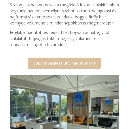
Szalonjainkban nemcsak a megfelelő frizura kialakításában
segítünk, hanem személyre szabott otthoni hajápolási és
hajformázási tanácsokat is adunk, hogy a fluffy hair
könnyed volumene a mindennapokban is megmaradjon.
Foglalj időpontot, és fedezd fel, hogyan adhat egy jól
kialakított hajvágás több mozgást, volument és
magabiztosságot a frizurádnak.
Időpontfoglalás Fluffy hair styling-ra!