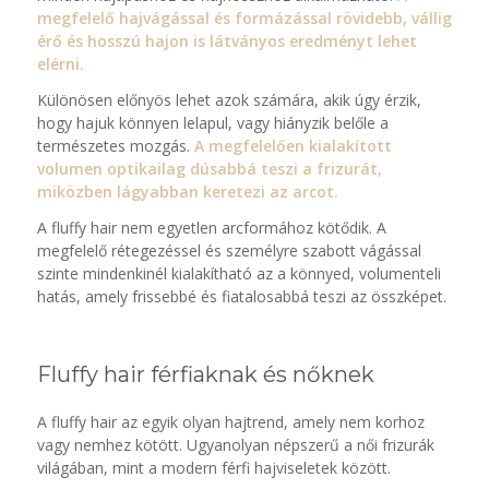
megfelelő hajvágással és formázással rövidebb, vállig
érő és hosszú hajon is látványos eredményt lehet
elérni.
Különösen előnyös lehet azok számára, akik úgy érzik,
hogy hajuk könnyen lelapul, vagy hiányzik belőle a
természetes mozgás.
A megfelelően kialakított
volumen optikailag dúsabbá teszi a frizurát,
miközben lágyabban keretezi az arcot.
A fluffy hair nem egyetlen arcformához kötődik. A
megfelelő rétegezéssel és személyre szabott vágással
szinte mindenkinél kialakítható az a könnyed, volumenteli
hatás, amely frissebbé és fiatalosabbá teszi az összképet.
Fluffy hair férfiaknak és nőknek
A fluffy hair az egyik olyan hajtrend, amely nem korhoz
vagy nemhez kötött. Ugyanolyan népszerű a női frizurák
világában, mint a modern férfi hajviseletek között.