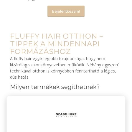
Bejelentkezem!
FLUFFY HAIR OTTHON –
TIPPEK A MINDENNAPI
FORMÁZÁSHOZ
A fluffy hair egyik legjobb tulajdonsága, hogy nem
kizárólag szalonkörnyezetben működik. Néhány egyszerű
technikával otthon is könnyebben fenntartható a légies,
dús hatás.
Milyen termékek segíthetnek?
A fluffy hair egyik titka, hogy a volumen nemcsak a
hajhosszon, hanem már a hajtöveknél elkezdődik. A
megfelelő hajvágás mellett
érdemes olyan
professzionális termékeket használni, amelyek
megtámasztják a frizurát, miközben megőrzik
annak természetes mozgását és könnyedségét.