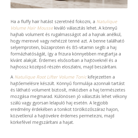
Ha a fluffy hair hatást szeretnéd fokozni, a
Natulique
Volume Hair Mousse
kiváló választás lehet. A könnyű
hajhab volument és rugalmasságot ad a hajnak anélkül,
hogy merevvé vagy nehézzé tenné azt. A benne található
selyemprotein, búzaprotein és B5-vitamin segíti a haj
formázhatóságát, így a frizura könnyebben megtartja a
kívánt alakját. Érdemes elsősorban a hajtöveknél és a
hajhossz középső részén eloszlatni, majd beszárítani.
A
Natulique Root Lifter Volume Tonic
kifejezetten a
hajtőemelésre készült. Könnyű formulája azonnali tartást
és látható volument biztosít, miközben a haj természetes
mozgása megmarad. Különösen jó választás lehet vékony
szálú vagy gyorsan lelapuló haj esetén. A legjobb
eredmény érdekében a tonikot törölközőszáraz hajon,
közvetlenül a hajtövekre érdemes permetezni, majd
körkefével megszárítani a hajat.