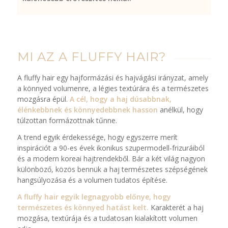
MI AZ A FLUFFY HAIR?
A fluffy hair egy hajformázási és hajvágási irányzat, amely
a könnyed volumenre, a légies textúrára és a természetes
mozgásra épül.
A cél, hogy a haj dúsabbnak,
élénkebbnek és könnyedebbnek hasson
anélkül, hogy
túlzottan formázottnak tűnne.
A trend egyik érdekessége, hogy egyszerre merít
inspirációt a 90-es évek ikonikus szupermodell-frizuráiból
és a modern koreai hajtrendekből. Bár a két világ nagyon
különböző, közös bennük a haj természetes szépségének
hangsúlyozása és a volumen tudatos építése.
A fluffy hair egyik legnagyobb előnye, hogy
természetes és könnyed hatást kelt.
Karakterét a haj
mozgása, textúrája és a tudatosan kialakított volumen