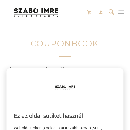
COUPONBOOK
E-mail cím: egeresi.fruzsina@gmail.com
/
2024-01-24
SZERZŐ:
ADMIN SZI
Ez az oldal sütiket használ
Weboldalunkon „cookie"-kat (továbbiakban „süti")