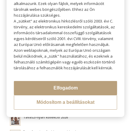
alkalmazunk. Ezek olyan fájlok, melyek információt
tárolnak webes böngészőjében. Ehhez az Ön
hozzájárulása szükséges.
A „sütiket" az elektronikus hírközlésről szóló 2003. évi C.
törvény, az elektronikus kereskedelmi szolgáltatások, az
KERESÉS
információs társadalommal összefüggő szolgáltatások
egyes kérdéseiről szóló 2001. évi CVIII. törvény, valamint
az Európai Unió előírásainak megfelelően használjuk.
Azon weblapoknak, melyek az Európai Unió országain
belül működnek, a „sütik" használatához, és ezeknek a
felhasználó számítógépén vagy egyéb eszközén történő
LEGÚJABB BLOGOK
tárolásához a felhasználók hozzájárulását kell kérniük.
Átváltoztatjuk Program
Elfogadom
Hővédelem hajformázás közben
Módosítom a beállításokat
Fluffy hair és a légies volumen titka
Tavaszi-nyári kollekció 2026