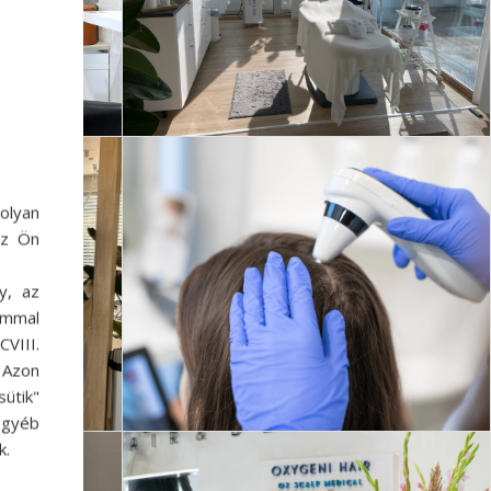
olyan
az Ön
y, az
ommal
VIII.
. Azon
ütik"
egyéb
k.