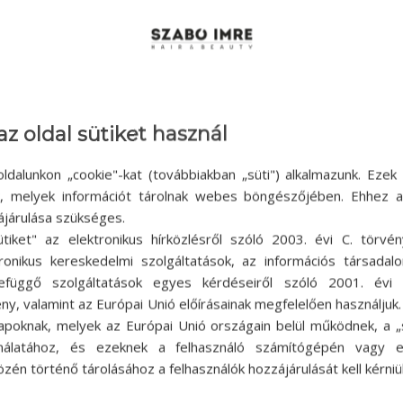
az oldal sütiket használ
ldalunkon „cookie"-kat (továbbiakban „süti") alkalmazunk. Ezek 
ok, melyek információt tárolnak webes böngészőjében. Ehhez 
ájárulása szükséges.
ütiket" az elektronikus hírközlésről szóló 2003. évi C. törvén
tronikus kereskedelmi szolgáltatások, az információs társadal
efüggő szolgáltatások egyes kérdéseiről szóló 2001. évi C
ny, valamint az Európai Unió előírásainak megfelelően használjuk
apoknak, melyek az Európai Unió országain belül működnek, a „s
nálatához, és ezeknek a felhasználó számítógépén vagy 
zén történő tárolásához a felhasználók hozzájárulását kell kérniü