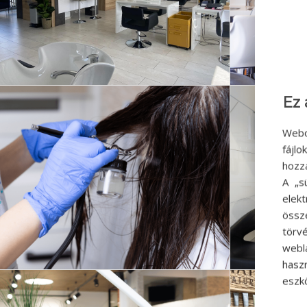
Ez 
Webo
fájl
hozz
A „s
elek
össz
törvé
webl
hasz
eszkö