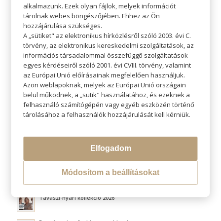
alkalmazunk. Ezek olyan fájlok, melyek információt
tárolnak webes böngészőjében. Ehhez az Ön
hozzájárulása szükséges.
A „sütiket" az elektronikus hírközlésről szóló 2003. évi C.
törvény, az elektronikus kereskedelmi szolgáltatások, az
KERESÉS
információs társadalommal összefüggő szolgáltatások
egyes kérdéseiről szóló 2001. évi CVIII. törvény, valamint
az Európai Unió előírásainak megfelelően használjuk.
Azon weblapoknak, melyek az Európai Unió országain
belül működnek, a „sütik" használatához, és ezeknek a
felhasználó számítógépén vagy egyéb eszközén történő
LEGÚJABB BLOGOK
tárolásához a felhasználók hozzájárulását kell kérniük.
Átváltoztatjuk Program
Elfogadom
Hővédelem hajformázás közben
Módosítom a beállításokat
Fluffy hair és a légies volumen titka
Tavaszi-nyári kollekció 2026