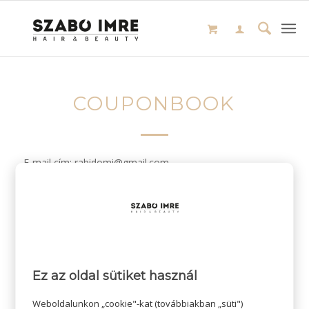
COUPONBOOK
E-mail cím: rabidomi@gmail.com
/
2024-01-24
SZERZŐ:
ADMIN SZI
Ez az oldal sütiket használ
Weboldalunkon „cookie"-kat (továbbiakban „süti")