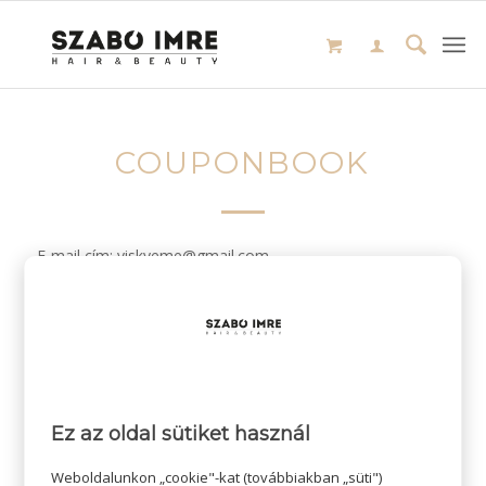
COUPONBOOK
E-mail cím: viskyeme@gmail.com
/
2024-04-23
SZERZŐ:
Ez az oldal sütiket használ
Weboldalunkon „cookie"-kat (továbbiakban „süti")