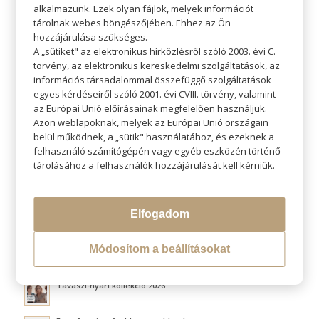
alkalmazunk. Ezek olyan fájlok, melyek információt
tárolnak webes böngészőjében. Ehhez az Ön
hozzájárulása szükséges.
A „sütiket" az elektronikus hírközlésről szóló 2003. évi C.
törvény, az elektronikus kereskedelmi szolgáltatások, az
KERESÉS
információs társadalommal összefüggő szolgáltatások
egyes kérdéseiről szóló 2001. évi CVIII. törvény, valamint
az Európai Unió előírásainak megfelelően használjuk.
Azon weblapoknak, melyek az Európai Unió országain
belül működnek, a „sütik" használatához, és ezeknek a
felhasználó számítógépén vagy egyéb eszközén történő
LEGÚJABB BLOGOK
tárolásához a felhasználók hozzájárulását kell kérniük.
Átváltoztatjuk Program
Elfogadom
Hővédelem hajformázás közben
Módosítom a beállításokat
Fluffy hair és a légies volumen titka
Tavaszi-nyári kollekció 2026