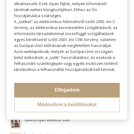
alkalmazunk. Ezek olyan fájlok, melyek információt
tárolnak webes böngészőjében. Ehhez az Ön
hozzájárulása szükséges.
A „sütiket" az elektronikus hírközlésről szóló 2003. évi C.
törvény, az elektronikus kereskedelmi szolgáltatások, az
KERESÉS
információs társadalommal összefüggő szolgáltatások
egyes kérdéseiről szóló 2001. évi CVIII. törvény, valamint
az Európai Unió előírásainak megfelelően használjuk.
Azon weblapoknak, melyek az Európai Unió országain
belül működnek, a „sütik" használatához, és ezeknek a
felhasználó számítógépén vagy egyéb eszközén történő
LEGÚJABB BLOGOK
tárolásához a felhasználók hozzájárulását kell kérniük.
Átváltoztatjuk Program
Elfogadom
Hővédelem hajformázás közben
Módosítom a beállításokat
Fluffy hair és a légies volumen titka
Tavaszi-nyári kollekció 2026