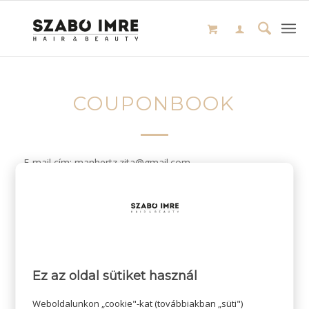
COUPONBOOK
E-mail cím: manhertz.zita@gmail.com
/
2024-01-24
SZERZŐ:
ADMIN SZI
Ez az oldal sütiket használ
Weboldalunkon „cookie"-kat (továbbiakban „süti")