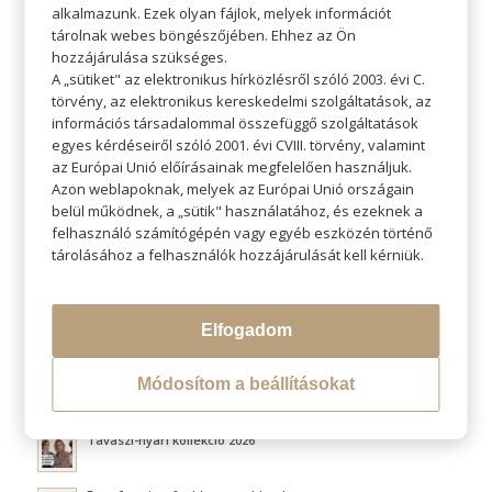
alkalmazunk. Ezek olyan fájlok, melyek információt
tárolnak webes böngészőjében. Ehhez az Ön
hozzájárulása szükséges.
A „sütiket" az elektronikus hírközlésről szóló 2003. évi C.
törvény, az elektronikus kereskedelmi szolgáltatások, az
KERESÉS
információs társadalommal összefüggő szolgáltatások
egyes kérdéseiről szóló 2001. évi CVIII. törvény, valamint
az Európai Unió előírásainak megfelelően használjuk.
Azon weblapoknak, melyek az Európai Unió országain
belül működnek, a „sütik" használatához, és ezeknek a
felhasználó számítógépén vagy egyéb eszközén történő
LEGÚJABB BLOGOK
tárolásához a felhasználók hozzájárulását kell kérniük.
Átváltoztatjuk Program
Elfogadom
Hővédelem hajformázás közben
Módosítom a beállításokat
Fluffy hair és a légies volumen titka
Tavaszi-nyári kollekció 2026