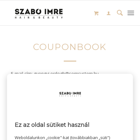
COUPONBOOK
E-mail cím: gyongyi.ordogh@somsystem.hu
/
2024-01-26
SZERZŐ:
Ez az oldal sütiket használ
Weboldalunkon „cookie"-kat (továbbiakban „süti")