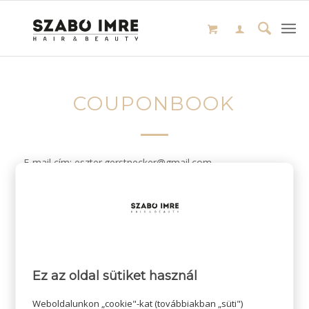
COUPONBOOK
E-mail cím: eszter.gerstnecker@gmail.com
/
2024-01-27
SZERZŐ:
Ez az oldal sütiket használ
Weboldalunkon „cookie"-kat (továbbiakban „süti")