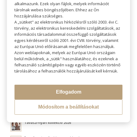
alkalmazunk. Ezek olyan fájlok, melyek információt
tárolnak webes böngészőjében. Ehhez az Ön
hozzájárulása szükséges.
A „sütiket" az elektronikus hírközlésről szóló 2003. évi C.
törvény, az elektronikus kereskedelmi szolgáltatások, az
KERESÉS
információs társadalommal összefüggő szolgáltatások
egyes kérdéseiről szóló 2001. évi CVIII. törvény, valamint
az Európai Unió előírásainak megfelelően használjuk.
Azon weblapoknak, melyek az Európai Unió országain
belül működnek, a „sütik" használatához, és ezeknek a
felhasználó számítógépén vagy egyéb eszközén történő
LEGÚJABB BLOGOK
tárolásához a felhasználók hozzájárulását kell kérniük.
Átváltoztatjuk Program
Elfogadom
Hővédelem hajformázás közben
Módosítom a beállításokat
Fluffy hair és a légies volumen titka
Tavaszi-nyári kollekció 2026