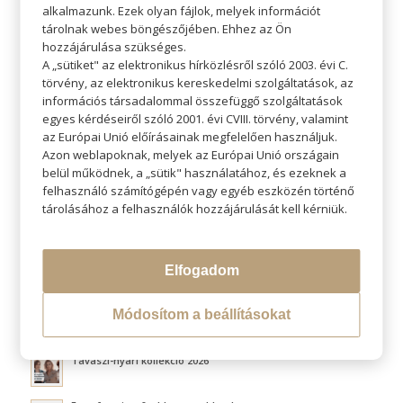
alkalmazunk. Ezek olyan fájlok, melyek információt
tárolnak webes böngészőjében. Ehhez az Ön
hozzájárulása szükséges.
A „sütiket" az elektronikus hírközlésről szóló 2003. évi C.
törvény, az elektronikus kereskedelmi szolgáltatások, az
KERESÉS
információs társadalommal összefüggő szolgáltatások
egyes kérdéseiről szóló 2001. évi CVIII. törvény, valamint
az Európai Unió előírásainak megfelelően használjuk.
Azon weblapoknak, melyek az Európai Unió országain
belül működnek, a „sütik" használatához, és ezeknek a
felhasználó számítógépén vagy egyéb eszközén történő
LEGÚJABB BLOGOK
tárolásához a felhasználók hozzájárulását kell kérniük.
Átváltoztatjuk Program
Elfogadom
Hővédelem hajformázás közben
Módosítom a beállításokat
Fluffy hair és a légies volumen titka
Tavaszi-nyári kollekció 2026