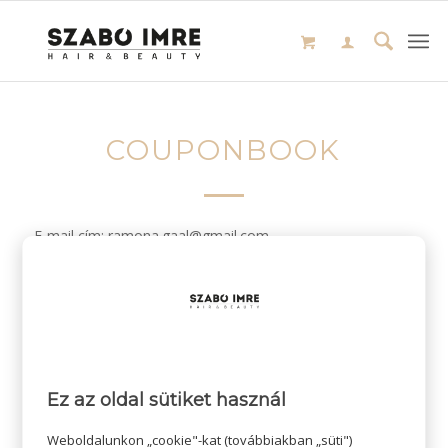
COUPONBOOK
E-mail cím: ramona.gaal@gmail.com
/
2024-01-27
SZERZŐ:
Ez az oldal sütiket használ
Weboldalunkon „cookie"-kat (továbbiakban „süti")