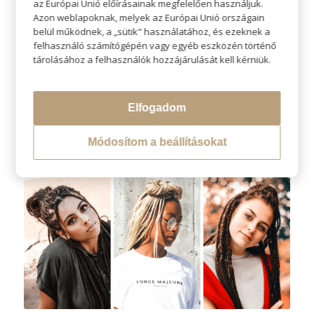
az Európai Unió előírásainak megfelelően használjuk.
Azon weblapoknak, melyek az Európai Unió országain
Afro hajfonat – izgalmas és
belül működnek, a „sütik" használatához, és ezeknek a
vagány hajviselet
felhasználó számítógépén vagy egyéb eszközén történő
tárolásához a felhasználók hozzájárulását kell kérniük.
Ki ne ismerné az afro hajfonatot? Ez a
nagyon mutatós
hajfonat
hangsúlyossá teszi a megjelenést és vonzza a
tekintetet. Szoros és strapabíró frizura, mely minden
Elfogadom
alkalomra tökéletes választás, sőt
sportoláshoz is
ajánlott
, hiszen a legkeményebb edzést is kibírja. Ehhez a
Módosítom a beállításokat
különleges és szép fonathoz mindenképpen érdemes profi
szakember segítségét igénybe venni.