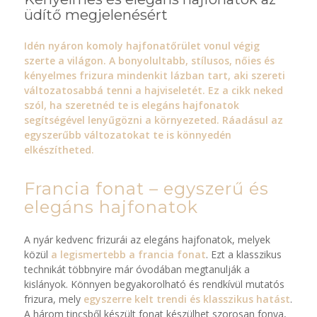
üdítő megjelenésért
Idén nyáron komoly hajfonatőrület vonul végig
szerte a világon. A bonyolultabb, stílusos, nőies és
kényelmes frizura mindenkit lázban tart, aki szereti
változatosabbá tenni a hajviseletét. Ez a cikk neked
szól, ha szeretnéd te is elegáns hajfonatok
segítségével lenyűgözni a környezeted. Ráadásul az
egyszerűbb változatokat te is könnyedén
elkészítheted.
Francia fonat – egyszerű és
elegáns hajfonatok
A nyár kedvenc frizurái az elegáns hajfonatok, melyek
közül
a legismertebb a francia fonat
. Ezt a klasszikus
technikát többnyire már óvodában megtanulják a
kislányok. Könnyen begyakorolható és rendkívül mutatós
frizura, mely
egyszerre kelt trendi és klasszikus hatást
.
A három tincsből készült fonat készülhet szorosan fonva,