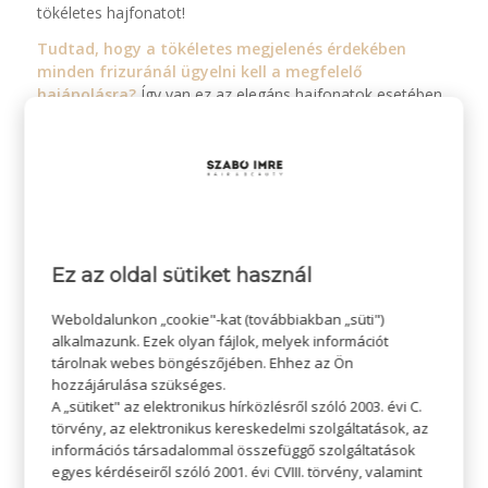
tökéletes hajfonatot!
Tudtad, hogy a tökéletes megjelenés érdekében
minden frizuránál ügyelni kell a megfelelő
hajápolásra?
Így van ez az elegáns hajfonatok esetében
is! Amennyiben egészséges és gyönyörű hajkoronára
vágysz, válaszd te is
a 100 %-ban natúr és vegán
Oxygeni Hair Vitamin Serumot
! Elősegíti a haj
növekedését, továbbá vitaminokkal és ásványi anyagokkal
táplálja a hajat. A tökéletes hatékonyság érdekében
próbáld ki az
Oxygeni Hair hajerősítés, hajnövesztés
serkentő anti-aging csomagjában!
Ez az oldal sütiket használ
Weboldalunkon „cookie"-kat (továbbiakban „süti")
alkalmazunk. Ezek olyan fájlok, melyek információt
tárolnak webes böngészőjében. Ehhez az Ön
hozzájárulása szükséges.
A „sütiket" az elektronikus hírközlésről szóló 2003. évi C.
törvény, az elektronikus kereskedelmi szolgáltatások, az
információs társadalommal összefüggő szolgáltatások
egyes kérdéseiről szóló 2001. évi CVIII. törvény, valamint