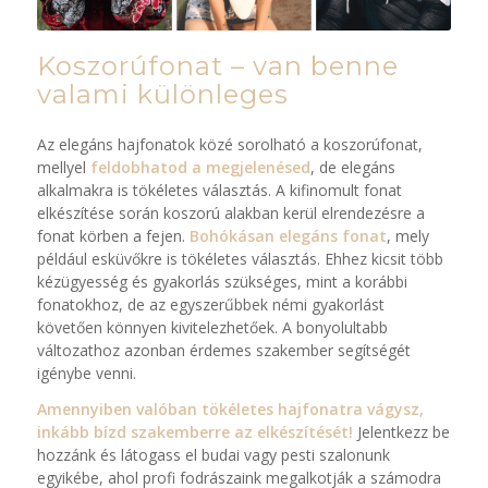
Koszorúfonat – van benne
valami különleges
Az elegáns hajfonatok közé sorolható a koszorúfonat,
mellyel
feldobhatod a megjelenésed
, de elegáns
alkalmakra is tökéletes választás. A kifinomult fonat
elkészítése során koszorú alakban kerül elrendezésre a
fonat körben a fejen.
Bohókásan elegáns fonat
, mely
például esküvőkre is tökéletes választás. Ehhez kicsit több
kézügyesség és gyakorlás szükséges, mint a korábbi
fonatokhoz, de az egyszerűbbek némi gyakorlást
követően könnyen kivitelezhetőek. A bonyolultabb
változathoz azonban érdemes szakember segítségét
igénybe venni.
Amennyiben valóban tökéletes hajfonatra vágysz,
inkább bízd szakemberre az elkészítését!
Jelentkezz be
hozzánk és látogass el budai vagy pesti szalonunk
egyikébe, ahol profi fodrászaink megalkotják a számodra