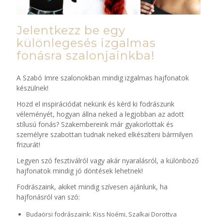
Jelentkezz be egy
különlegesés izgalmas
fonásra szalonjainkba!
A Szabó Imre szalonokban mindig izgalmas hajfonatok
készülnek!
Hozd el inspirációdat nekünk és kérd ki fodrászunk
véleményét, hogyan állna neked a legjobban az adott
stílusú fonás? Szakembereink már gyakorlottak és
személyre szabottan tudnak neked elkészíteni bármilyen
frizurát!
Legyen szó fesztiválról vagy akár nyaralásról, a különböző
hajfonatok mindig jó döntések lehetnek!
Fodrászaink, akiket mindig szívesen ajánlunk, ha
hajfonásról van szó:
Budaörsi fodrászaink: Kiss Noémi, Szalkai Dorottya