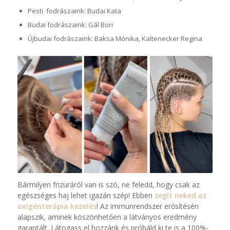
Pesti fodrászaink: Budai Kata
Budai fodrászaink: Gál Bori
Újbudai fodrászaink: Baksa Mónika, Kaltenecker Regina
Bármilyen frizuráról van is szó, ne feledd, hogy csak az
egészséges haj lehet igazán szép! Ebben
segít neked az
oxigénterápia kezelés
! Az immunrendszer erősítésén
alapszik, aminek köszönhetően a látványos eredmény
garantált. Látogass el hozzánk és próbáld ki te is a 100%-