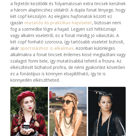
a fejtetőn kezdődik és folyamatosan extra tincsek kerülnek
a három alaptincshez oldalról. A dupla fonat lényege, hogy
két copf készüljön. Az elegáns hajfonatok között ez
igazán
mutatós és praktikus hajviselet
, biztosan nem
fog a szemedbe lógni a hajad. Legyen szó hétköznapi
vagy alkalmi viseletről, ez a fonat mindig jó választás. A
két copf fonható szorosra, így tartósabb viseletet biztosít,
akár
sportoláshoz is alkalmas
. Azonban különleges
alkalmakra a fonat tincseit érdemes kissé meglazítani vagy
szalagot fonni bele, így mutatósabbá tehető a frizura. Az
elkészítését bízhatod profira, de némi gyakorlást követően
ez a fonástípus is könnyen elsajátítható, így te is
könnyedén elkészítheted.