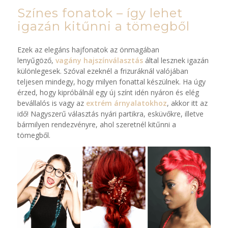
Színes fonatok – így lehet
igazán kitűnni a tömegből
Ezek az elegáns hajfonatok az önmagában
lenyűgöző,
vagány hajszínválasztás
által lesznek igazán
különlegesek. Szóval ezeknél a frizuráknál valójában
teljesen mindegy, hogy milyen fonattal készülnek. Ha úgy
érzed, hogy kipróbálnál egy új színt idén nyáron és elég
bevállalós is vagy az
extrém árnyalatokhoz
, akkor itt az
idő! Nagyszerű választás nyári partikra, esküvőkre, illetve
bármilyen rendezvényre, ahol szeretnél kitűnni a
tömegből.