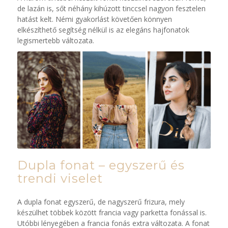
de lazán is, sőt néhány kihúzott tinccsel nagyon fesztelen
hatást kelt. Némi gyakorlást követően könnyen
elkészíthető segítség nélkül is az elegáns hajfonatok
legismertebb változata.
Dupla fonat – egyszerű és
trendi viselet
A dupla fonat egyszerű, de nagyszerű frizura, mely
készülhet többek között francia vagy parketta fonással is.
Utóbbi lényegében a francia fonás extra változata. A fonat