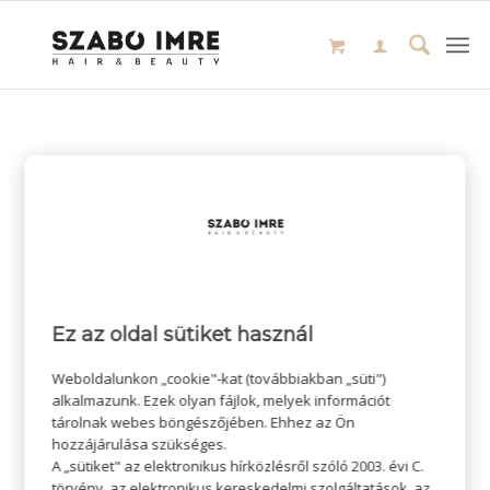
Ez az oldal sütiket használ
Weboldalunkon „cookie"-kat (továbbiakban „süti")
alkalmazunk. Ezek olyan fájlok, melyek információt
tárolnak webes böngészőjében. Ehhez az Ön
hozzájárulása szükséges.
A „sütiket" az elektronikus hírközlésről szóló 2003. évi C.
törvény, az elektronikus kereskedelmi szolgáltatások, az