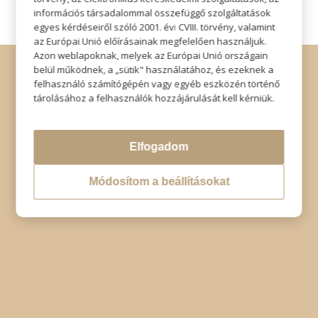
információs társadalommal összefüggő szolgáltatások
egyes kérdéseiről szóló 2001. évi CVIII. törvény, valamint
az Európai Unió előírásainak megfelelően használjuk.
Azon weblapoknak, melyek az Európai Unió országain
© Copyright - Szabó Imre Hair & Beauty
belül működnek, a „sütik" használatához, és ezeknek a
Impresszum
|
Adatkezelési tájékoztató
|
Elállás
felhasználó számítógépén vagy egyéb eszközén történő
tárolásához a felhasználók hozzájárulását kell kérniük.
Elfogadom
Módosítom a beállításokat