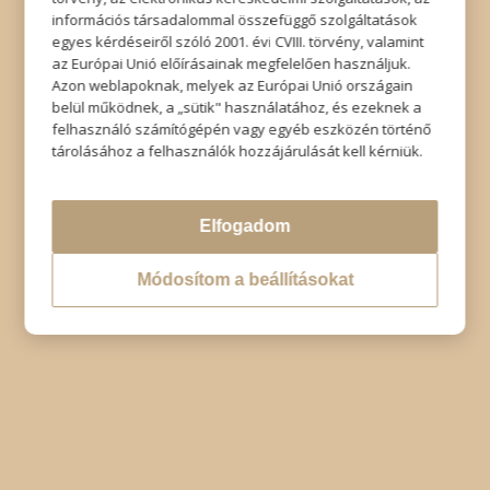
© Copyright - Szabó Imre Hair & Beauty
információs társadalommal összefüggő szolgáltatások
Impresszum
|
Adatkezelési tájékoztató
|
Elállás
egyes kérdéseiről szóló 2001. évi CVIII. törvény, valamint
az Európai Unió előírásainak megfelelően használjuk.
Azon weblapoknak, melyek az Európai Unió országain
belül működnek, a „sütik" használatához, és ezeknek a
felhasználó számítógépén vagy egyéb eszközén történő
tárolásához a felhasználók hozzájárulását kell kérniük.
Elfogadom
Módosítom a beállításokat