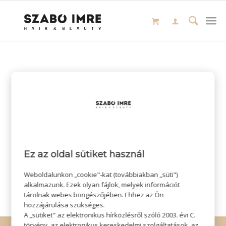
Ez az oldal sütiket használ
Weboldalunkon „cookie"-kat (továbbiakban „süti")
alkalmazunk. Ezek olyan fájlok, melyek információt
tárolnak webes böngészőjében. Ehhez az Ön
hozzájárulása szükséges.
A „sütiket" az elektronikus hírközlésről szóló 2003. évi C.
törvény, az elektronikus kereskedelmi szolgáltatások, az