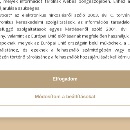
ok, melyek információt tárolnak webes böngészőjében. Ehhez 
ájárulása szükséges.
ütiket" az elektronikus hírközlésről szóló 2003. évi C. törvén
tronikus kereskedelmi szolgáltatások, az információs társadal
efüggő szolgáltatások egyes kérdéseiről szóló 2001. évi C
ny, valamint az Európai Unió előírásainak megfelelően használjuk
apoknak, melyek az Európai Unió országain belül működnek, a „s
nálatához, és ezeknek a felhasználó számítógépén vagy 
zén történő tárolásához a felhasználók hozzájárulását kell kérniü
Elfogadom
Módosítom a beállításokat