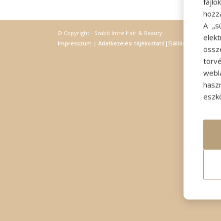
fájl
hozz
A „s
© Copyright - Szabó Imre Hair & Beauty
elek
Impresszum
|
Adatkezelési tájékoztató
|
Elállás
össz
törvé
webl
hasz
eszkö