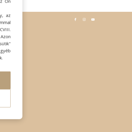
az Ön
y, az
ommal
VIII.
. Azon
ütik"
egyéb
k.