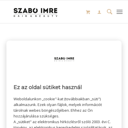
Ez az oldal sütiket használ
Weboldalunkon „cookie"-kat (továbbiakban „süti")
alkalmazunk. Ezek olyan fájlok, melyek információt
tárolnak webes böngészőjében. Ehhez az Ön
hozzájárulása szükséges.
A „sütiket" az elektronikus hírközlésről szóló 2003. évi C.
törvény, az elektronikus kereskedelmi szolgáltatások, az