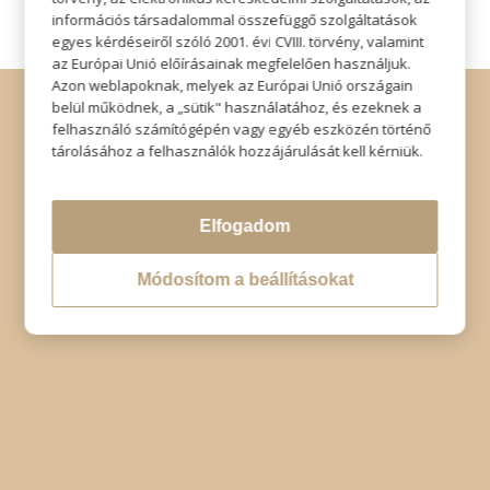
információs társadalommal összefüggő szolgáltatások
egyes kérdéseiről szóló 2001. évi CVIII. törvény, valamint
az Európai Unió előírásainak megfelelően használjuk.
Azon weblapoknak, melyek az Európai Unió országain
© Copyright - Szabó Imre Hair & Beauty
belül működnek, a „sütik" használatához, és ezeknek a
Impresszum
|
Adatkezelési tájékoztató
|
Elállás
felhasználó számítógépén vagy egyéb eszközén történő
tárolásához a felhasználók hozzájárulását kell kérniük.
Elfogadom
Módosítom a beállításokat