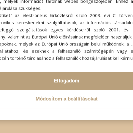
ok, melyek információt tárolnak webes böngészőjében. Ehhez 
ájárulása szükséges.
ütiket" az elektronikus hírközlésről szóló 2003. évi C. törvén
tronikus kereskedelmi szolgáltatások, az információs társadal
efüggő szolgáltatások egyes kérdéseiről szóló 2001. évi C
ny, valamint az Európai Unió előírásainak megfelelően használjuk
apoknak, melyek az Európai Unió országain belül működnek, a „s
nálatához, és ezeknek a felhasználó számítógépén vagy 
zén történő tárolásához a felhasználók hozzájárulását kell kérniü
Elfogadom
Módosítom a beállításokat