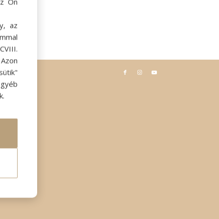
az Ön
y, az
ommal
VIII.
. Azon
ütik"
egyéb
k.