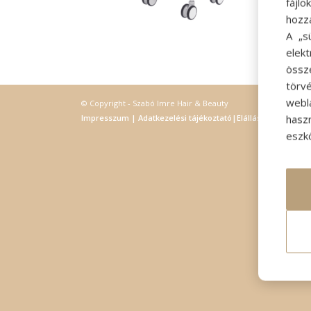
fájl
hozz
A „s
elek
össz
törvé
webl
© Copyright - Szabó Imre Hair & Beauty
hasz
Impresszum
|
Adatkezelési tájékoztató
|
Elállás
eszkö