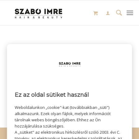
Ez az oldal sütiket használ
Weboldalunkon „cookie"-kat (továbbiakban „süti")
alkalmazunk. Ezek olyan fájlok, melyek információt
tárolnak webes böngészőjében. Ehhez az Ön
hozzájárulása szükséges.
A „sütiket" az elektronikus hírközlésről szóló 2003. évi C.
© Copyright - Szabó Imre Hair & Beauty
törvény, az elektronikus kereskedelmi szolgáltatások, az