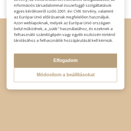
információs társadalommal összefüggő szolgáltatások
egyes kérdéseiről szóló 2001. évi CVIII. törvény, valamint
az Európai Unió előírásainak megfelelően használjuk.
Azon weblapoknak, melyek az Európai Unió országain
© Copyright - Szabó Imre Hair & Beauty
belül működnek, a „sütik" használatához, és ezeknek a
Impresszum
|
Adatkezelési tájékoztató
|
Elállás
felhasználó számítógépén vagy egyéb eszközén történő
tárolásához a felhasználók hozzájárulását kell kérniük.
Elfogadom
Módosítom a beállításokat