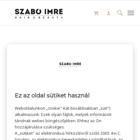
Ez az oldal sütiket használ
Weboldalunkon „cookie"-kat (továbbiakban „süti")
alkalmazunk. Ezek olyan fájlok, melyek információt
tárolnak webes böngészőjében. Ehhez az Ön
hozzájárulása szükséges.
A „sütiket" az elektronikus hírközlésről szóló 2003. évi C.
törvény, az elektronikus kereskedelmi szolgáltatások, az