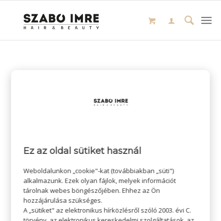
Ez az oldal sütiket használ
Weboldalunkon „cookie"-kat (továbbiakban „süti")
alkalmazunk. Ezek olyan fájlok, melyek információt
tárolnak webes böngészőjében. Ehhez az Ön
hozzájárulása szükséges.
A „sütiket" az elektronikus hírközlésről szóló 2003. évi C.
törvény, az elektronikus kereskedelmi szolgáltatások, az