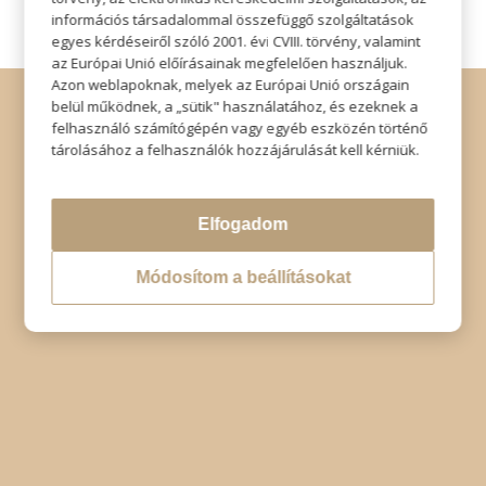
információs társadalommal összefüggő szolgáltatások
egyes kérdéseiről szóló 2001. évi CVIII. törvény, valamint
az Európai Unió előírásainak megfelelően használjuk.
Azon weblapoknak, melyek az Európai Unió országain
© Copyright - Szabó Imre Hair & Beauty
belül működnek, a „sütik" használatához, és ezeknek a
Impresszum
|
Adatkezelési tájékoztató
|
Elállás
felhasználó számítógépén vagy egyéb eszközén történő
tárolásához a felhasználók hozzájárulását kell kérniük.
Elfogadom
Módosítom a beállításokat