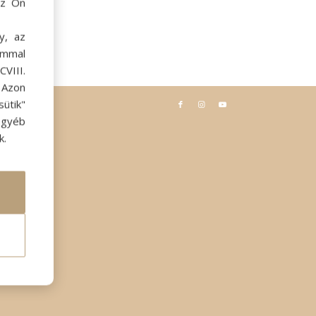
az Ön
y, az
ommal
VIII.
. Azon
ütik"
egyéb
k.