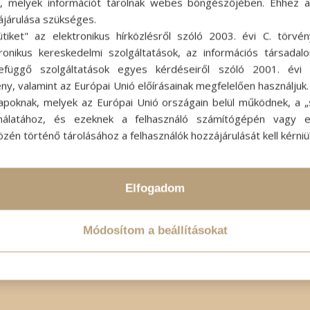
ok, melyek információt tárolnak webes böngészőjében. Ehhez 
ájárulása szükséges.
ütiket" az elektronikus hírközlésről szóló 2003. évi C. törvén
tronikus kereskedelmi szolgáltatások, az információs társadal
efüggő szolgáltatások egyes kérdéseiről szóló 2001. évi C
ny, valamint az Európai Unió előírásainak megfelelően használjuk
apoknak, melyek az Európai Unió országain belül működnek, a „s
nálatához, és ezeknek a felhasználó számítógépén vagy 
zén történő tárolásához a felhasználók hozzájárulását kell kérniü
Elfogadom
Módosítom a beállításokat