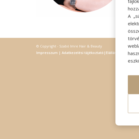
fájl
hozz
A „s
elek
össz
törvé
webl
© Copyright - Szabó Imre Hair & Beauty
hasz
Impresszum
|
Adatkezelési tájékoztató
|
Elállás
eszkö