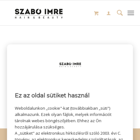
Ez az oldal sütiket használ
Weboldalunkon „cookie"-kat (továbbiakban „süti")
alkalmazunk. Ezek olyan fájlok, melyek információt
tárolnak webes böngészőjében. Ehhez az Ön
hozzájárulása szükséges.
A „sütiket" az elektronikus hírközlésről szóló 2003. évi C.
© Copyright - Szabó Imre Hair & Beauty
törvény, az elektronikus kereskedelmi szolgáltatások, az