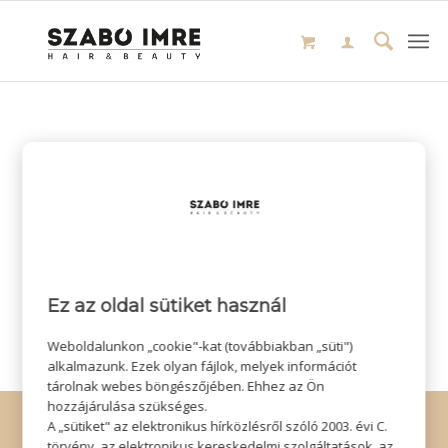
Ez az oldal sütiket használ
Weboldalunkon „cookie"-kat (továbbiakban „süti")
alkalmazunk. Ezek olyan fájlok, melyek információt
tárolnak webes böngészőjében. Ehhez az Ön
hozzájárulása szükséges.
© Copyright - Szabó Imre Hair & Beauty
A „sütiket" az elektronikus hírközlésről szóló 2003. évi C.
Impresszum
|
Adatkezelési tájékoztató
|
Elállás
törvény, az elektronikus kereskedelmi szolgáltatások, az