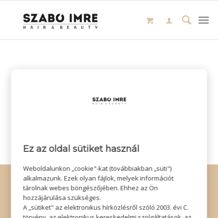
Ez az oldal sütiket használ
Weboldalunkon „cookie"-kat (továbbiakban „süti")
© Copyright - Szabó Imre Hair & Beauty
alkalmazunk. Ezek olyan fájlok, melyek információt
tárolnak webes böngészőjében. Ehhez az Ön
Impresszum
|
Adatkezelési tájékoztató
|
Elállás
hozzájárulása szükséges.
A „sütiket" az elektronikus hírközlésről szóló 2003. évi C.
törvény, az elektronikus kereskedelmi szolgáltatások, az