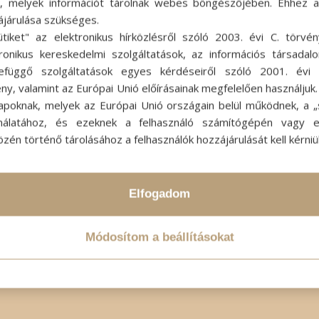
ok, melyek információt tárolnak webes böngészőjében. Ehhez 
ájárulása szükséges.
ütiket" az elektronikus hírközlésről szóló 2003. évi C. törvén
tronikus kereskedelmi szolgáltatások, az információs társadal
efüggő szolgáltatások egyes kérdéseiről szóló 2001. évi C
ny, valamint az Európai Unió előírásainak megfelelően használjuk
apoknak, melyek az Európai Unió országain belül működnek, a „s
nálatához, és ezeknek a felhasználó számítógépén vagy 
zén történő tárolásához a felhasználók hozzájárulását kell kérniü
Elfogadom
Módosítom a beállításokat