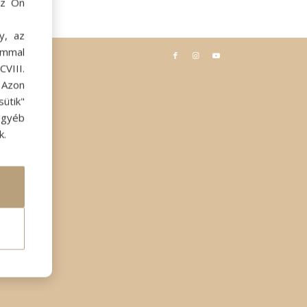
az Ön
y, az
ommal
VIII.
. Azon
ütik"
egyéb
k.