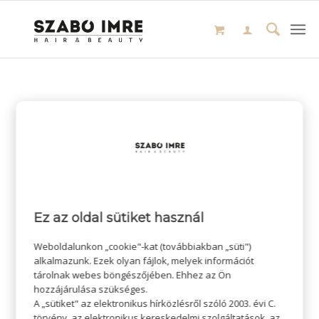
Ez az oldal sütiket használ
Weboldalunkon „cookie"-kat (továbbiakban „süti")
alkalmazunk. Ezek olyan fájlok, melyek információt
tárolnak webes böngészőjében. Ehhez az Ön
hozzájárulása szükséges.
A „sütiket" az elektronikus hírközlésről szóló 2003. évi C.
törvény, az elektronikus kereskedelmi szolgáltatások, az