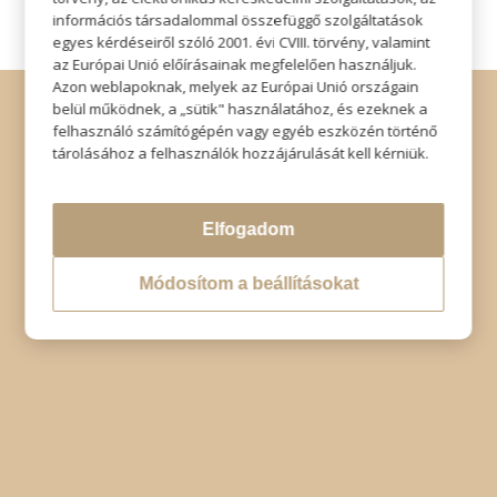
információs társadalommal összefüggő szolgáltatások
egyes kérdéseiről szóló 2001. évi CVIII. törvény, valamint
az Európai Unió előírásainak megfelelően használjuk.
Azon weblapoknak, melyek az Európai Unió országain
© Copyright - Szabó Imre Hair & Beauty
belül működnek, a „sütik" használatához, és ezeknek a
Impresszum
|
Adatkezelési tájékoztató
|
Elállás
felhasználó számítógépén vagy egyéb eszközén történő
tárolásához a felhasználók hozzájárulását kell kérniük.
Elfogadom
Módosítom a beállításokat