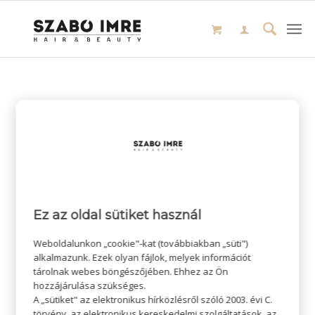
Ez az oldal sütiket használ
Weboldalunkon „cookie"-kat (továbbiakban „süti")
alkalmazunk. Ezek olyan fájlok, melyek információt
tárolnak webes böngészőjében. Ehhez az Ön
hozzájárulása szükséges.
A „sütiket" az elektronikus hírközlésről szóló 2003. évi C.
törvény, az elektronikus kereskedelmi szolgáltatások, az