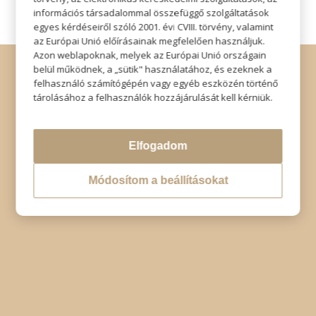
információs társadalommal összefüggő szolgáltatások
egyes kérdéseiről szóló 2001. évi CVIII. törvény, valamint
az Európai Unió előírásainak megfelelően használjuk.
Azon weblapoknak, melyek az Európai Unió országain
© Copyright - Szabó Imre Hair & Beauty
belül működnek, a „sütik" használatához, és ezeknek a
Impresszum
|
Adatkezelési tájékoztató
|
Elállás
felhasználó számítógépén vagy egyéb eszközén történő
tárolásához a felhasználók hozzájárulását kell kérniük.
Elfogadom
Módosítom a beállításokat