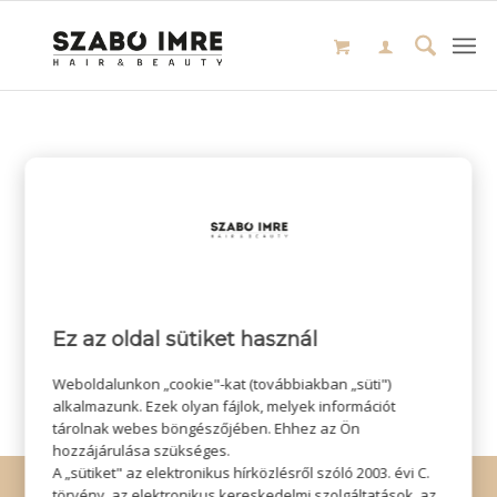
Ez az oldal sütiket használ
Weboldalunkon „cookie"-kat (továbbiakban „süti")
alkalmazunk. Ezek olyan fájlok, melyek információt
tárolnak webes böngészőjében. Ehhez az Ön
hozzájárulása szükséges.
A „sütiket" az elektronikus hírközlésről szóló 2003. évi C.
© Copyright - Szabó Imre Hair & Beauty
törvény, az elektronikus kereskedelmi szolgáltatások, az